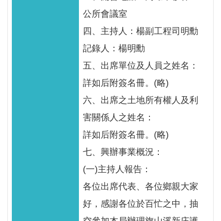
服
公所會議室
務
四、主持人：楊副工程司明勳
關
記錄人：楊明勳
於
本
五、出席單位及人員之姓名：
署
詳如后附簽名冊。(略)
六、出席之土地所有權人及利
網
站
害關係人之姓名：
導
詳如后附簽名冊。(略)
覽
七、興辦事業概況：
回
(一)主持人報告：
首
各位出席代表、各位鄉親大家
頁
好，感謝各位於百忙之中，抽
意