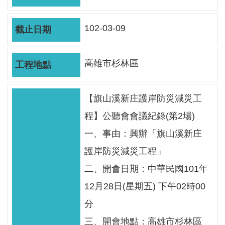
軸
最
102-03-09
新
水
情
高雄市杉林區
公
告
【旗山溪新庄護岸防災減災工
訊
程】公聽會會議紀錄(第2場)
息
一、事由：興辦「旗山溪新庄
便
護岸防災減災工程」
民
二、開會日期：中華民國101年
服
務
12月28日(星期五) 下午02時00
資
分
訊
三、開會地點：高雄市杉林區