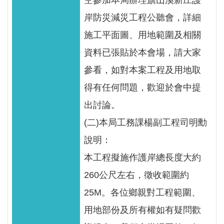
空參加本局辦理旗山溪新庄護
見
岸防災減災工程公聽會，詳細
信
箱
施工平面圖、用地範圍及相關
資料已張貼於本會場，請大家
常
參看，如對本案工程及用地取
見
問
得有任何問題，歡迎於會中提
答
出討論。
廉
(二)本局工務課楊副工程司明勳
政
說明：
平
本工程擬施作護岸總長度大約
臺
260公尺左右，徵收範圍約
性
25M。各位鄉親對工程範圍、
平
用地部份及所有權如有疑問歡
專