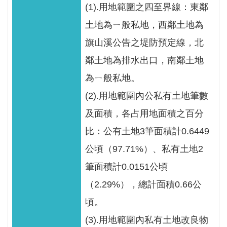
網
(1).用地範圍之四至界線：東鄰
站
土地為ㄧ般私地，西鄰土地為
資
旗山溪公告之堤防預定線，北
料
開
鄰土地為排水出口，南鄰土地
放
為ㄧ般私地。
宣
(2).用地範圍內公私有土地筆數
告
及面積，各占用地面積之百分
隱
比：公有土地3筆面積計0.6449
私
公頃（97.71%）、私有土地2
權
保
筆面積計0.0151公頃
護
（2.29%），總計面積0.66公
政
頃。
策
(3).用地範圍內私有土地改良物