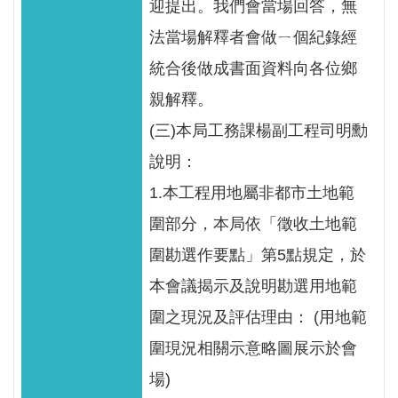
區
迎提出。我們會當場回答，無
法當場解釋者會做ㄧ個紀錄經
English
統合後做成書面資料向各位鄉
RSS
親解釋。
(三)本局工務課楊副工程司明勳
互
動
說明：
交
1.本工程用地屬非都市土地範
流
圍部分，本局依「徵收土地範
專
圍勘選作要點」第5點規定，於
屬
本會議揭示及說明勘選用地範
網
圍之現況及評估理由： (用地範
站
圍現況相關示意略圖展示於會
政
場)
府