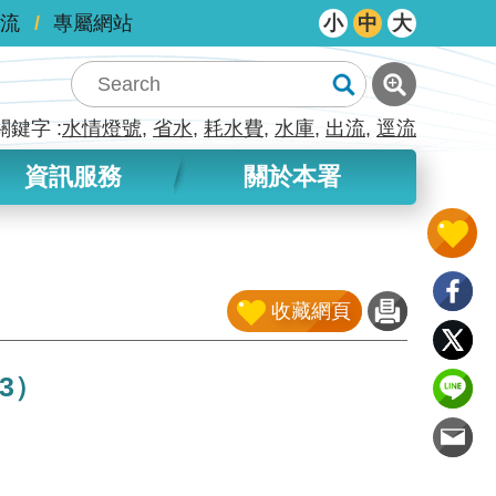
流
專屬網站
小
中
大
關鍵字
水情燈號
省水
耗水費
水庫
出流
逕流
資訊服務
關於本署
收藏網頁
03）