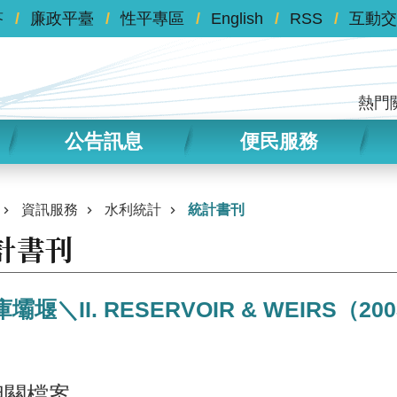
答
廉政平臺
性平專區
English
RSS
互動交
熱門
公告訊息
便民服務
資訊服務
水利統計
統計書刊
計書刊
壩堰＼II. RESERVOIR & WEIRS（20
相關檔案