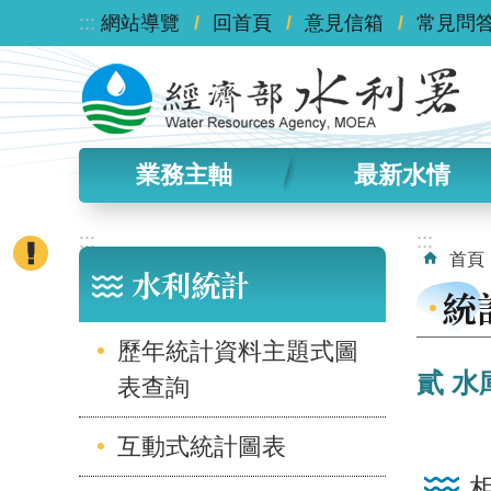
:::
跳到主要內容區塊
網站導覽
回首頁
意見信箱
常見問
業務主軸
最新水情
:::
:::
首頁
水利統計
統
歷年統計資料主題式圖
貳 水庫
表查詢
互動式統計圖表