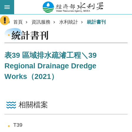
跳到主要內容區塊
:::
進
首頁
資訊服務
水利統計
統計書刊
階
統計書刊
搜
尋
表39 區域排水疏濬工程＼39
Regional Drainage Dredge
Works（2021）
相關檔案
業
務
主
T39