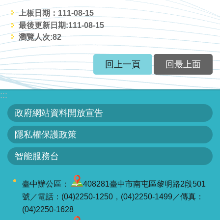
服
上板日期：111-08-15
務
最後更新日期:111-08-15
瀏覽人次:
82
關
於
回上一頁
回最上面
本
署
:::
網
政府網站資料開放宣告
站
導
隱私權保護政策
覽
智能服務台
回
首
臺中辦公區：
408281臺中市南屯區黎明路2段501
頁
號／電話：(04)2250-1250，(04)2250-1499／傳真：
(04)2250-1628
意