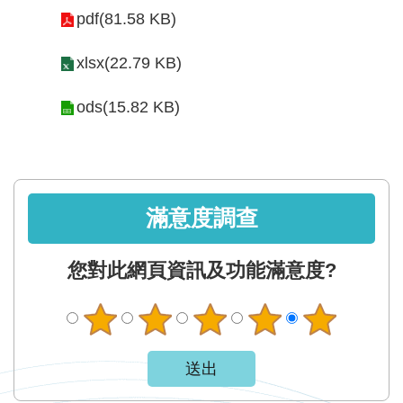
軸
pdf(81.58 KB)
最
新
xlsx(22.79 KB)
水
ods(15.82 KB)
情
公
告
訊
滿意度調查
息
便
您對此網頁資訊及功能滿意度?
民
服
務
資
訊