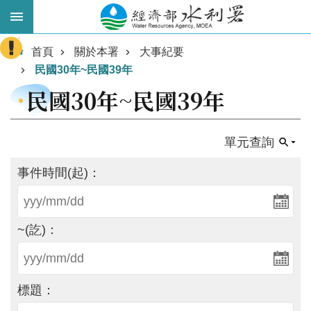
跳到主要內容區塊
:::
進
首頁
關於本署
大事紀要
階
民國30年~民國39年
搜
民國30年~民國39年
尋
單元查詢
事件時間(起)：
~(訖)：
業
務
標題：
主