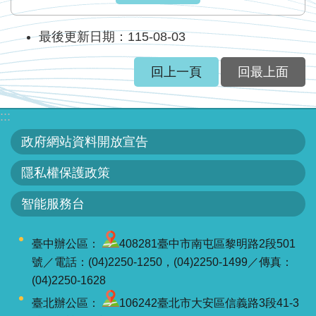
見
信
最後更新日期：115-08-03
箱
回上一頁
回最上面
常
見
:::
問
答
政府網站資料開放宣告
廉
隱私權保護政策
政
智能服務台
平
臺
臺中辦公區：
408281臺中市南屯區黎明路2段501
性
號／電話：(04)2250-1250，(04)2250-1499／傳真：
平
(04)2250-1628
專
臺北辦公區：
106242臺北市大安區信義路3段41-3