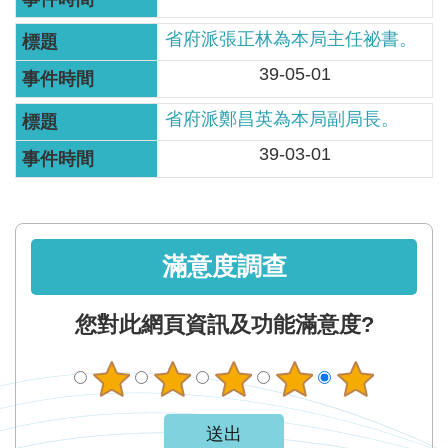
服
務
省府派張正林為本局主任祕書。
39-05-01
關
於
省府派鄭昌英為本局副局長。
本
39-03-01
署
網
站
導
滿意度調查
覽
您對此網頁資訊及功能滿意度?
回
首
頁
意