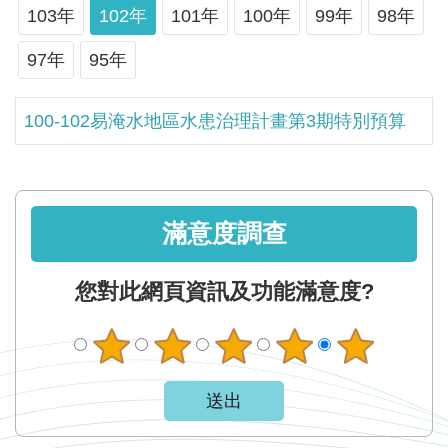
軸
103年
102年
101年
100年
99年
98年
最
97年
95年
新
水
情
100-102易淹水地區水患治理計畫第3期特別預算
公
告
訊
滿意度調查
息
便
您對此網頁資訊及功能滿意度?
民
服
務
資
訊