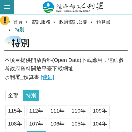
跳到主要內容區塊
:::
進
首頁
資訊服務
政府資訊公開
預算書
階
特別
搜
特別
尋
本項目提供開放資料(Open Data)下載應用，連結參
考政府資料開放平臺下載網址：
水利署_預算書
[連結]
全部
特別
業
115年
112年
111年
110年
109年
務
108年
107年
106年
105年
104年
主