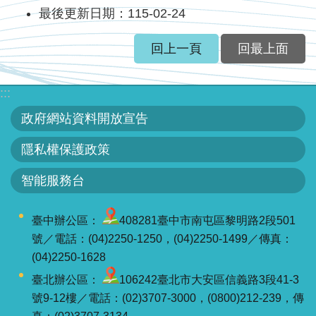
服
最後更新日期：115-02-24
務
回上一頁
回最上面
關
於
本
:::
署
政府網站資料開放宣告
網
隱私權保護政策
站
智能服務台
導
覽
臺中辦公區：
408281臺中市南屯區黎明路2段501
回
號／電話：(04)2250-1250，(04)2250-1499／傳真：
首
(04)2250-1628
頁
臺北辦公區：
106242臺北市大安區信義路3段41-3
號9-12樓／電話：(02)3707-3000，(0800)212-239，傳
意