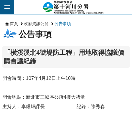
跳到主要內容區塊
首頁
政府資訊公開
公告事項
公告事項
「橫溪溪北4號堤防工程」用地取得協議價
購會議紀錄
開會時間：
107
年
4
月
12
日上午
10
時
開會地點：新北市三峽區公所
4
樓大禮堂
主持人：李耀輝課長
記錄：陳秀春