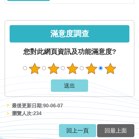
軸
最
新
水
滿意度調查
情
公
您對此網頁資訊及功能滿意度?
告
訊
息
便
民
服
最後更新日期:90-06-07
務
瀏覽人次:
234
資
回上一頁
回最上面
訊