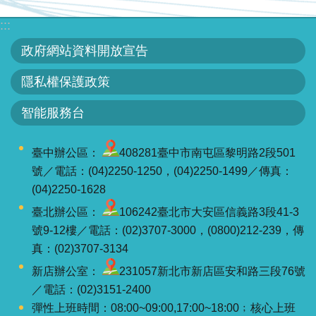
服
:::
務
政府網站資料開放宣告
關
於
隱私權保護政策
本
署
智能服務台
網
臺中辦公區：
408281臺中市南屯區黎明路2段501
站
號／電話：(04)2250-1250，(04)2250-1499／傳真：
導
(04)2250-1628
覽
臺北辦公區：
106242臺北市大安區信義路3段41-3
號9-12樓／電話：(02)3707-3000，(0800)212-239，傳
回
真：(02)3707-3134
首
新店辦公室：
231057新北市新店區安和路三段76號
頁
／電話：(02)3151-2400
意
彈性上班時間：08:00~09:00,17:00~18:00﹔核心上班