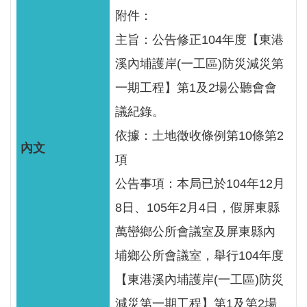
服
附件：
務
主旨：公告修正104年度【東港
關
溪內埔護岸(一工區)防災減災第
於
一期工程】第1及2場公聽會會
本
署
議紀錄。
依據：土地徵收條例第10條第2
網
站
項
導
公告事項：本局已於104年12月
覽
8日、105年2月4日，假屏東縣
回
萬巒鄉公所會議室及屏東縣內
首
埔鄉公所會議室，舉行104年度
頁
【東港溪內埔護岸(一工區)防災
意
減災第一期工程】第1及第2場