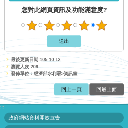
網
您對此網頁資訊及功能滿意度?
站
資
料
開
放
宣
告
最後更新日期:105-10-12
瀏覽人次:
209
隱
發佈單位：經濟部水利署>資訊室
私
權
回上一頁
回最上面
保
護
政
:::
策
政府網站資料開放宣告