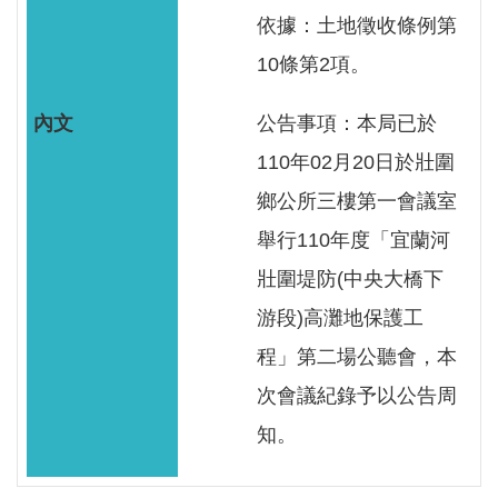
服
依據：土地徵收條例第
務
10條第2項。
關
於
公告事項：本局已於
本
110年02月20日於壯圍
署
鄉公所三樓第一會議室
網
舉行110年度「宜蘭河
站
壯圍堤防(中央大橋下
導
覽
游段)高灘地保護工
程」第二場公聽會，本
回
次會議紀錄予以公告周
首
頁
知。
意