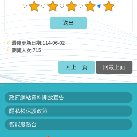
網
站
資
料
開
最後更新日期:114-06-02
放
瀏覽人次:
715
宣
告
回上一頁
回最上面
隱
私
:::
權
政府網站資料開放宣告
保
護
隱私權保護政策
政
策
智能服務台