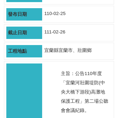
軸
最
110-02-25
新
水
情
111-02-26
公
告
宜蘭縣宜蘭市、壯圍鄉
訊
息
主旨：公告110年度
便
民
「宜蘭河壯圍堤防(中
服
央大橋下游段)高灘地
務
保護工程」第二場公聽
資
會會議紀錄。
訊