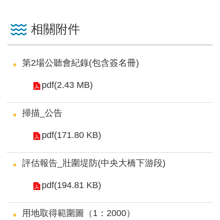
見
信
相關附件
箱
常
第2場公聽會紀錄(包含簽名冊)
見
問
pdf(2.43 MB)
答
掃描_公告
廉
政
pdf(171.80 KB)
平
臺
評估報告_壯圍堤防(中央大橋下游段)
性
pdf(194.81 KB)
平
專
用地取得範圍圖（1：2000）