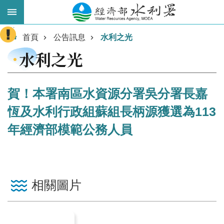
跳到主要內容區塊
:::
進
首頁
公告訊息
水利之光
階
水利之光
搜
尋
賀！本署南區水資源分署吳分署長嘉
恆及水利行政組蘇組長柄源獲選為113
年經濟部模範公務人員
相關圖片
業
務
主