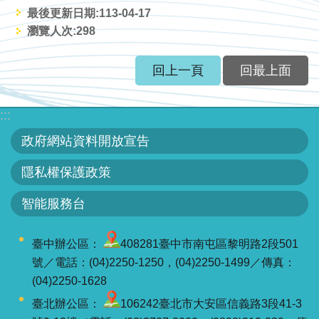
服
最後更新日期:113-04-17
務
瀏覽人次:
298
關
回上一頁
回最上面
於
本
署
:::
政府網站資料開放宣告
網
站
隱私權保護政策
導
覽
智能服務台
回
臺中辦公區：
408281臺中市南屯區黎明路2段501
首
號／電話：(04)2250-1250，(04)2250-1499／傳真：
頁
(04)2250-1628
臺北辦公區：
106242臺北市大安區信義路3段41-3
意