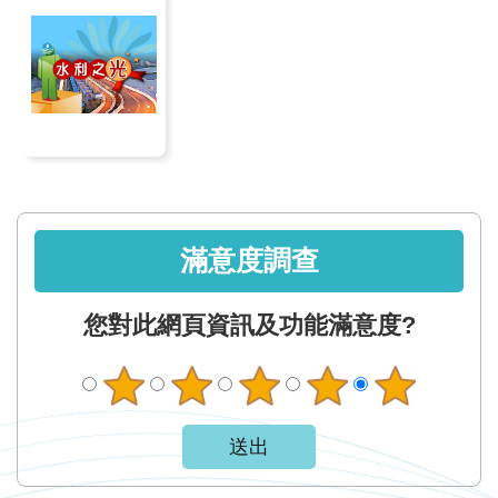
軸
最
新
水
情
公
告
訊
滿意度調查
息
便
您對此網頁資訊及功能滿意度?
民
服
務
資
訊