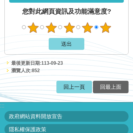
見
您對此網頁資訊及功能滿意度?
信
箱
常
見
問
答
最後更新日期:113-09-23
瀏覽人次:
852
廉
政
回上一頁
回最上面
平
臺
:::
性
政府網站資料開放宣告
平
專
隱私權保護政策