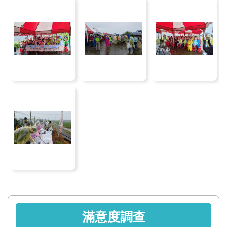
服
務
關
於
本
署
網
站
導
覽
回
首
頁
滿意度調查
意