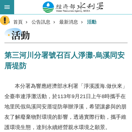
跳到主要內容區塊
:::
進
首頁
公告訊息
最新消息
活動
階
活動
搜
尋
第三河川分署號召百人淨灘-烏溪同安
厝堤防
本分署為響應經濟部水利署「淨溪護海.做伙來」
全臺串連淨灘活動，於113年9月21日上午8時攜手在
地里民假烏溪同安厝堤防舉辦淨溪，希望讓參與的朋
業
務
友了解廢棄物對環境的影響，透過實際行動，攜手維
主
護環境生態，達到永續經營親水環境之願景。