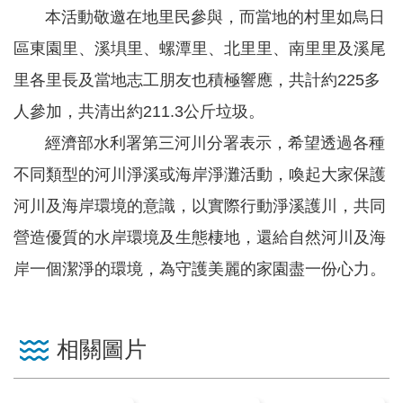
軸
本活動敬邀在地里民參與，而當地的村里如烏日
最
區東園里、溪埧里、螺潭里、北里里、南里里及溪尾
新
里各里長及當地志工朋友也積極響應，共計約225多
水
情
人參加，共清出約211.3公斤垃圾。
經濟部水利署第三河川分署表示，希望透過各種
公
告
不同類型的河川淨溪或海岸淨灘活動，喚起大家保護
訊
河川及海岸環境的意識，以實際行動淨溪護川，共同
息
營造優質的水岸環境及生態棲地，還給自然河川及海
便
岸一個潔淨的環境，為守護美麗的家園盡一份心力。
民
服
務
相關圖片
資
訊