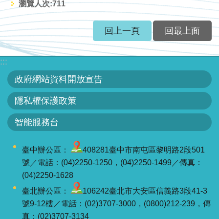
瀏覽人次:
711
服
務
回上一頁
回最上面
關
於
:::
本
署
政府網站資料開放宣告
隱私權保護政策
網
站
智能服務台
導
覽
臺中辦公區：
408281臺中市南屯區黎明路2段501
號／電話：(04)2250-1250，(04)2250-1499／傳真：
回
(04)2250-1628
首
頁
臺北辦公區：
106242臺北市大安區信義路3段41-3
號9-12樓／電話：(02)3707-3000，(0800)212-239，傳
意
真：(02)3707-3134