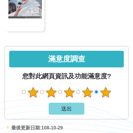
軸
最
新
水
情
公
告
滿意度調查
訊
息
您對此網頁資訊及功能滿意度?
便
民
服
務
資
訊
最後更新日期:108-10-29