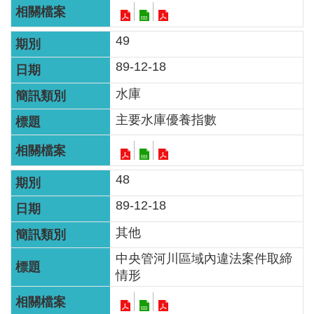
見
信
49
箱
89-12-18
常
水庫
見
問
主要水庫優養指數
答
廉
48
政
89-12-18
平
臺
其他
中央管河川區域內違法案件取締
性
情形
平
專