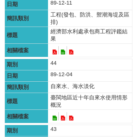
89-12-11
網
站
工程(發包、防洪、禦潮海堤及區
資
排)
料
經濟部水利處承包商工程評鑑結
開
果
放
宣
告
44
89-12-04
隱
私
自來水、海水淡化
權
臺閩地區近十年自來水使用情形
保
概況
護
政
策
43