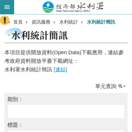
跳到主要內容區塊
:::
進
首頁
資訊服務
水利統計
水利統計簡訊
階
水利統計簡訊
搜
尋
本項目提供開放資料(Open Data)下載應用，連結參
考政府資料開放平臺下載網址：
水利署水利統計簡訊
[連結]
單元查詢
期別：
業
務
主
標題：