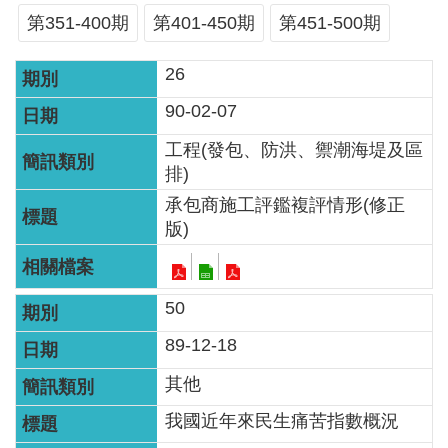
服
第351-400期
第401-450期
第451-500期
務
26
關
於
90-02-07
本
工程(發包、防洪、禦潮海堤及區
署
排)
承包商施工評鑑複評情形(修正
網
版)
站
導
覽
50
回
89-12-18
首
其他
頁
我國近年來民生痛苦指數概況
意