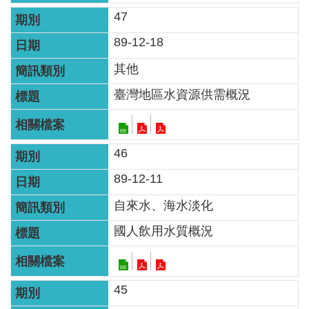
區
47
English
89-12-18
其他
RSS
臺灣地區水資源供需概況
互
動
交
46
流
89-12-11
專
自來水、海水淡化
屬
網
國人飲用水質概況
站
政
45
府