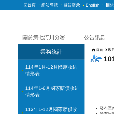
跳到主要內容區塊
回首頁
網站導覽
雙語辭彙
相關
English
關於第七河川分署
公告訊息
首頁
政
業務統計
1
114年1月-12月國賠收結
情形表
114年1-6月國家賠償收結
情形表
發布單
113年1-12月國家賠償收
發布日期：