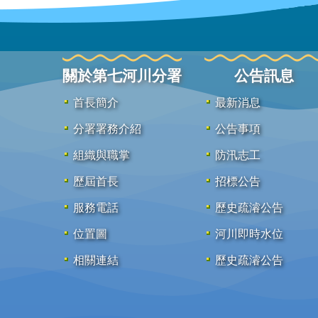
關於第七河川分署
公告訊息
首長簡介
最新消息
分署署務介紹
公告事項
組織與職掌
防汛志工
歷屆首長
招標公告
服務電話
歷史疏濬公告
位置圖
河川即時水位
相關連結
歷史疏濬公告