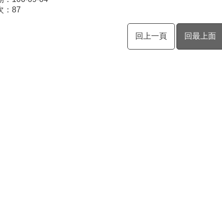
次：
87
回上一頁
回最上面