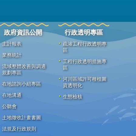
政府資訊公開
行政透明專區
主計報表
疏濬工程行政透明專
區
業務統計
工程行政透明措施專
流域整體改善與調適
區
規劃專區
河川區域許可種植圖
在地諮詢小組專區
資透明化
在地溝通
生態檢核
公聽會
土地徵收計畫書圖
法規及行政規則