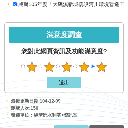
網
興辦105年度「大礁溪新城橋段河川環境營造工
站
資
料
開
滿意度調查
放
宣
您對此網頁資訊及功能滿意度?
告
隱
私
權
保
護
最後更新日期:104-12-09
政
瀏覽人次:
156
策
發佈單位：經濟部水利署>資訊室