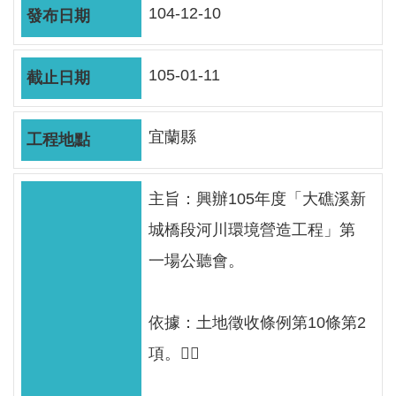
軸
104-12-10
最
新
105-01-11
水
情
宜蘭縣
公
告
訊
主旨：興辦105年度「大礁溪新
息
城橋段河川環境營造工程」第
便
一場公聽會。
民
服
務
依據：土地徵收條例第10條第2
項。
資
訊