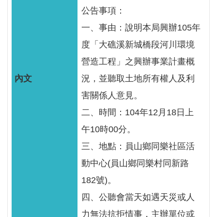
服
公告事項：
務
一、事由：說明本局興辦105年
關
度「大礁溪新城橋段河川環境
於
營造工程」之興辦事業計畫概
本
署
況，並聽取土地所有權人及利
害關係人意見。
網
二、時間：104年12月18日上
站
導
午10時00分。
覽
三、地點：員山鄉同樂社區活
回
動中心(員山鄉同樂村同新路
首
182號)。
頁
四、公聽會當天如遇天災或人
意
力無法抗拒情事，主辦單位或