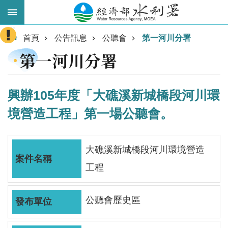
跳到主要內容區塊
:::
進
首頁
公告訊息
公聽會
第一河川分署
階
第一河川分署
搜
尋
興辦105年度「大礁溪新城橋段河川環
境營造工程」第一場公聽會。
大礁溪新城橋段河川環境營造
工程
業
公聽會歷史區
務
主