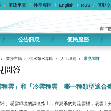
答
廉政平臺
性平專區
English
RSS
互動交
熱門
公告訊息
便民服務
業務主軸
供水節水專區
人工增雨
常見問答
見問答
雲種雲」和「冷雲種雲」哪一種類型適合
灣冷、暖雲環境的調查指出，在夏季的對流雲裡，暖雲十