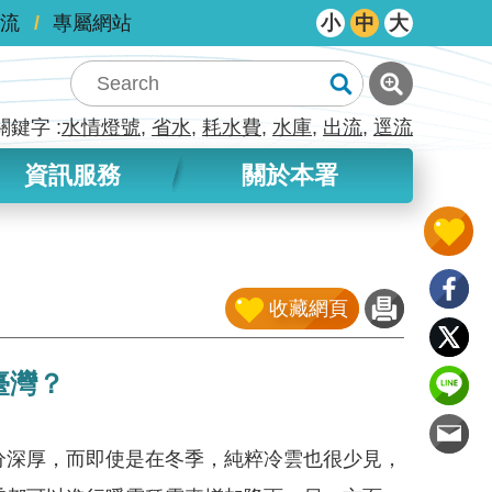
流
專屬網站
小
中
大
關鍵字
水情燈號
省水
耗水費
水庫
出流
逕流
資訊服務
關於本署
收藏網頁
臺灣？
分深厚，而即使是在冬季，純粹冷雲也很少見，