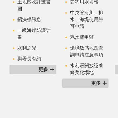
土地徵收計畫書
節約用水填報
圖
中央管河川、排
招決標訊息
水、海堤使用許
可申請
一級海岸防護計
畫
耗水費申辦
水利之光
環境敏感地區查
詢申請注意事項
與署長有約
水利署開放認養
更多
綠美化場地
更多