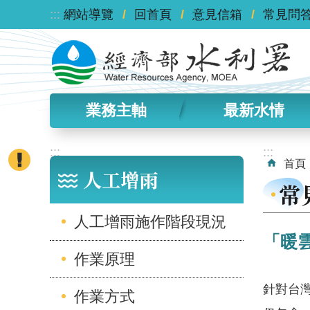
:::
跳到主要內容區塊
網站導覽
回首頁
意見信箱
常見問
業務主軸
最新水情
:::
:::
首頁
人工增雨
常
人工增雨施作階段現況
「暖
作業原理
針對台
作業方式