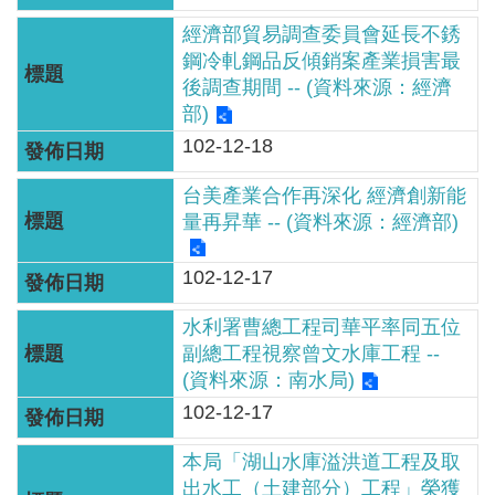
軸
經濟部貿易調查委員會延長不銹
最
鋼冷軋鋼品反傾銷案產業損害最
新
後調查期間 -- (資料來源：經濟
水
部)
情
102-12-18
公
台美產業合作再深化 經濟創新能
告
量再昇華 -- (資料來源：經濟部)
訊
息
102-12-17
便
水利署曹總工程司華平率同五位
民
副總工程視察曾文水庫工程 --
服
(資料來源：南水局)
務
102-12-17
資
本局「湖山水庫溢洪道工程及取
訊
出水工（土建部分）工程」榮獲