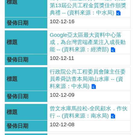
服
第13屆公共工程金質獎佳作頒獎
務
典禮 -- (資料來源：中水局)
102-12-16
關
於
Google亞太區最大資料中心落
本
成，為台灣雲端產業注入成長動
署
能 -- (資料來源：經濟部)
102-12-11
網
站
行政院公共工程委員會陳主任委
導
員希舜訪查本局湖山水庫 -- (資
覽
料來源：中水局)
102-12-09
回
曾文水庫馬拉松-全民顧水．作伙
首
行 -- (資料來源：南水局)
頁
102-12-08
意