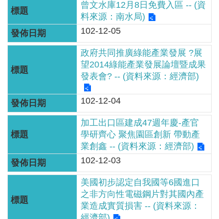
曾文水庫12月8日免費入區 -- (資
見
料來源：南水局)
信
102-12-05
箱
政府共同推廣綠能產業發展 ?展
常
望2014綠能產業發展論壇暨成果
見
發表會? -- (資料來源：經濟部)
問
答
102-12-04
廉
加工出口區建成47週年慶-產官
政
學研齊心 聚焦園區創新 帶動產
平
業創鑫 -- (資料來源：經濟部)
臺
102-12-03
性
美國初步認定自我國等6國進口
之非方向性電磁鋼片對其國內產
平
業造成實質損害 -- (資料來源：
專
經濟部)