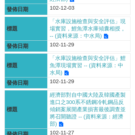
區
102-12-03
English
「水庫設施檢查與安全評估」現
場實習，鯉魚潭水庫傾囊相授 。
RSS
-- (資料來源：中水局)
102-11-29
互
動
「水庫設施檢查與安全評估」鯉
交
魚潭現場實習 -- (資料來源：中
流
水局)
102-11-29
專
屬
經濟部對自中國大陸及韓國產製
網
進口之300系不銹鋼冷軋鋼品反
站
傾銷案展開產業損害最後調查並
將召開聽證 -- (資料來源：經濟
政
部)
府
102-11-27