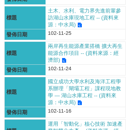
網
土木、水利、電力界先進前輩參
站
訪湖山水庫現地工程 -- (資料來
資
源：中水局)
料
102-11-25
開
放
兩岸再生能源產業搭橋 擴大再生
宣
能源合作項目 -- (資料來源：經
告
濟部)
102-11-24
隱
私
國立成功大學水利及海洋工程學
權
系辦理「閘壩工程」課程現地教
保
學 — 湖山水庫工程 -- (資料來
護
源：中水局)
政
102-11-16
策
運用「智動化」核心技術 加速產