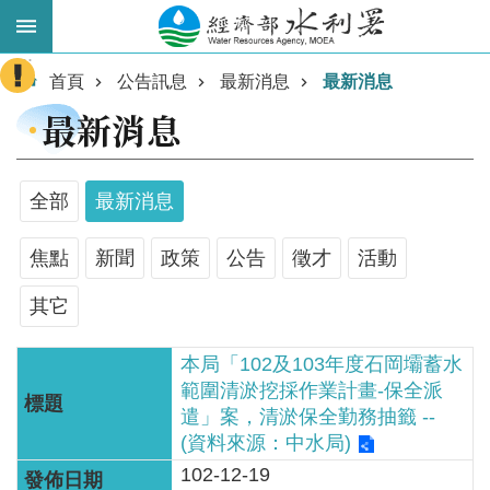
跳到主要內容區塊
:::
進
首頁
公告訊息
最新消息
最新消息
階
最新消息
搜
尋
全部
最新消息
焦點
新聞
政策
公告
徵才
活動
其它
本局「102及103年度石岡壩蓄水
範圍清淤挖採作業計畫-保全派
業
遣」案，清淤保全勤務抽籤 --
務
(資料來源：中水局)
主
102-12-19