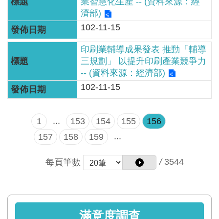
智
業智慧化生產 -- (資料來源：經
濟部)
能
服
102-11-15
務
印刷業輔導成果發表 推動「輔導
台
三規劃」 以提升印刷產業競爭力
-- (資料來源：經濟部)
102-11-15
...
1
153
154
155
156
...
157
158
159
/
3544
每頁筆數
滿意度調查