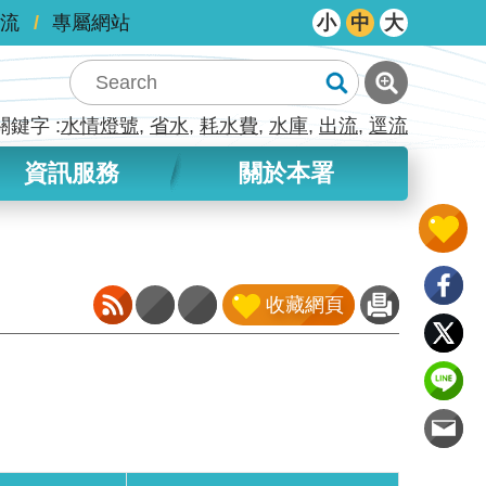
流
專屬網站
小
中
大
關鍵字
水情燈號
省水
耗水費
水庫
出流
逕流
資訊服務
關於本署
收藏網頁