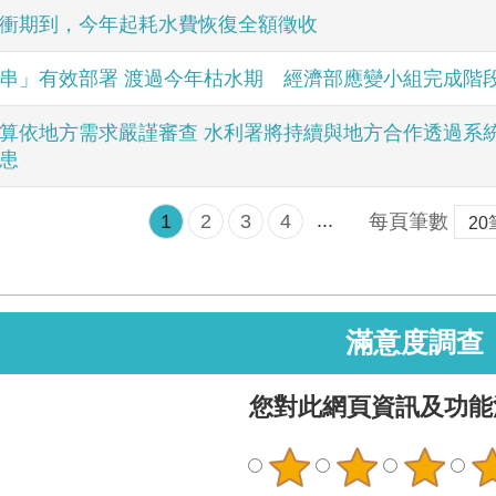
衝期到，今年起耗水費恢復全額徵收
串」有效部署 渡過今年枯水期 經濟部應變小組完成階
算依地方需求嚴謹審查 水利署將持續與地方合作透過系
患
...
1
2
3
4
每頁筆數
滿意度調查
您對此網頁資訊及功能