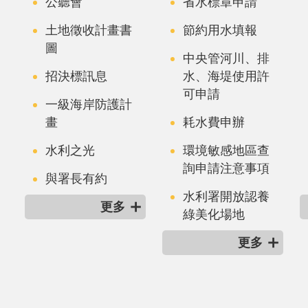
公聽會
省水標章申請
土地徵收計畫書
節約用水填報
圖
中央管河川、排
招決標訊息
水、海堤使用許
可申請
一級海岸防護計
畫
耗水費申辦
水利之光
環境敏感地區查
詢申請注意事項
與署長有約
水利署開放認養
更多
綠美化場地
更多