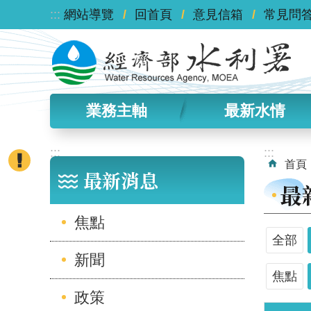
:::
跳到主要內容區塊
網站導覽
回首頁
意見信箱
常見問
業務主軸
最新水情
:::
:::
首頁
最新消息
最
焦點
全部
新聞
焦點
政策