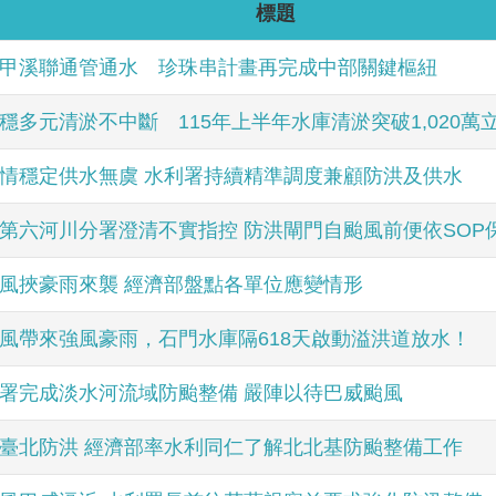
標題
甲溪聯通管通水 珍珠串計畫再完成中部關鍵樞紐
穩多元清淤不中斷 115年上半年水庫清淤突破1,020萬
情穩定供水無虞 水利署持續精準調度兼顧防洪及供水
第六河川分署澄清不實指控 防洪閘門自颱風前便依SOP
風挾豪雨來襲 經濟部盤點各單位應變情形
風帶來強風豪雨，石門水庫隔618天啟動溢洪道放水！
署完成淡水河流域防颱整備 嚴陣以待巴威颱風
臺北防洪 經濟部率水利同仁了解北北基防颱整備工作