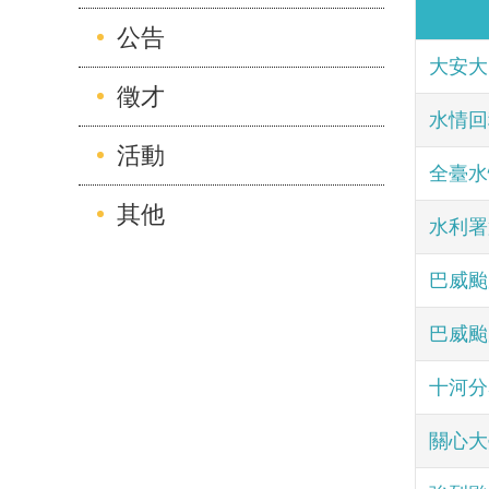
公告
大安大
徵才
水情回
活動
全臺水
其他
水利署
巴威颱
巴威颱
十河分
關心大