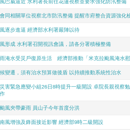
風巴威逼近 水利署長前往花蓮視察並要求強化防汛整備
會同相關單位視察北市防汛整備 提醒市府整合資源強化
風逐步進逼 經濟部水利署嚴陣以待
風形成 水利署召開視訊會議，請各分署積極整備
雨淹水受災戶復原生活 經濟部推動「米克拉颱風淹水
候變遷，須有治水預算做後盾 以持續推動系統性治水
災害緊急應變小組26日8時提升一級開設 卓院長親視察
作
颱風夾帶豪雨 員山子今年首度分洪
南風增強及鋒面接近影響 經濟部9時二級開設