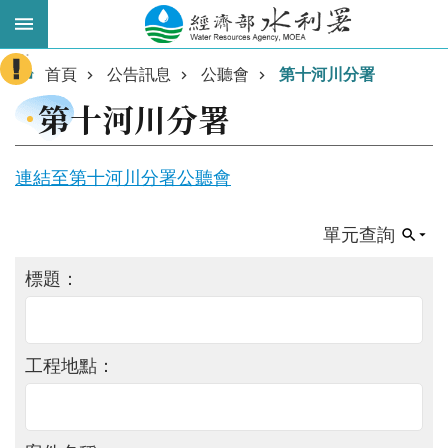
跳到主要內容區塊
:::
進
首頁
公告訊息
公聽會
第十河川分署
階
第十河川分署
搜
尋
連結至第十河川分署公聽會
單元查詢
標題：
工程地點：
業
務
主