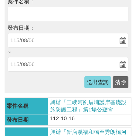
軸
案件名稱：
最
新
發布日期：
水
情
公
~
告
訊
息
便
民
服
興辦「三峽河劉厝埔護岸基礎設
施防護工程」第1場公聽會
務
112-10-16
資
訊
興辦「新店溪福和橋至秀朗橋河