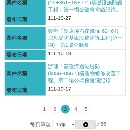
(1K+351~1K+771)基礎設施防護
網
工程」第一場公聽會會議紀錄。
站
111-10-27
資
料
興辦「新店溪右岸(斷面62~64)
開
屈尺堤防基礎設施防護工程(第一
放
期)」第1場公聽會
宣
111-10-18
告
辦理「基隆河過港堤防
隱
(k056~056-1)構造物維修改善工
私
程」第二場公聽會會議紀錄
權
111-10-17
保
護
政
1
2
3
4
5
策
/
66
每頁筆數