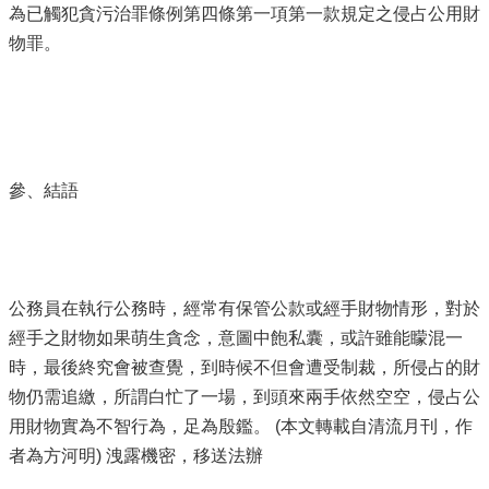
為已觸犯貪污治罪條例第四條第一項第一款規定之侵占公用財
物罪。
參、結語
公務員在執行公務時，經常有保管公款或經手財物情形，對於
經手之財物如果萌生貪念，意圖中飽私囊，或許雖能矇混一
時，最後終究會被查覺，到時候不但會遭受制裁，所侵占的財
物仍需追繳，所謂白忙了一場，到頭來兩手依然空空，侵占公
用財物實為不智行為，足為殷鑑。 (本文轉載自清流月刊，作
者為方河明) 洩露機密，移送法辦