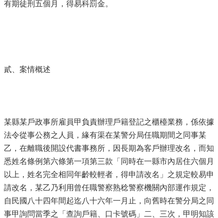
有期徒刑五個月，得易科罰金。
貳、案情概述
某縣某戶政事所雇員甲負責辦理戶籍登記之櫃檯業務，係依據
法令從事公務之人員，緣有渠在某警分局任職期間之同事某
乙，在離職後開設代書事務所，因長期為客戶辦理改名，而知
悉姓名條例第六條第一項第三款「同時在一縣市內居住六個月
以上，姓名完全相同年齡較輕者，得申請改名」之規定較易申
請改名，某乙乃利用曾任職警察熟稔警察機關內部運作規定，
自民國八十四年間起迄八十六年一月止，向舊時在警分局之同
事甲詢問當季之「查詢戶籍、口卡號碼」二、三次，甲明知該