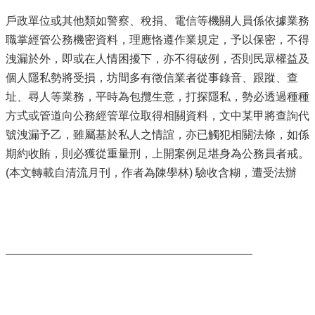
戶政單位或其他類如警察、稅捐、電信等機關人員係依據業務
職掌經管公務機密資料，理應恪遵作業規定，予以保密，不得
洩漏於外，即或在人情困擾下，亦不得破例，否則民眾權益及
個人隱私勢將受損，坊間多有徵信業者從事錄音、跟蹤、查
址、尋人等業務，平時為包攬生意，打探隱私，勢必透過種種
方式或管道向公務經管單位取得相關資料，文中某甲將查詢代
號洩漏予乙，雖屬基於私人之情誼，亦已觸犯相關法條，如係
期約收賄，則必獲從重量刑，上開案例足堪身為公務員者戒。
(本文轉載自清流月刊，作者為陳學林) 驗收含糊，遭受法辦
_______________________________________