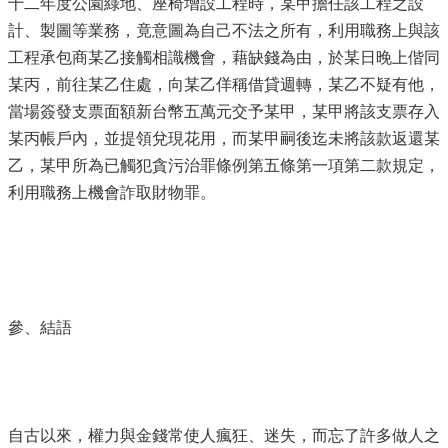
十二年度公園綠地、座椅增設工程時，某甲擔任該工程之設
計、製圖等業務，竟意圖為自己不法之所有，利用職務上與該
工程承包商某乙接觸相識機會，藉缺錢為由，於某日晚上偕同
某丙，前往某乙住處，向某乙佯稱借貸週轉，某乙不疑有他，
當場簽發支票面額新台幣五萬元交予某甲，某甲將該支票存入
某丙帳戶內，並提領兌現花用，而某甲嗣後迄未將該款返還某
乙，某甲所為已觸犯貪污治罪條例第五條第一項第二款規定，
利用職務上機會詐取財物罪。
參、結語
自古以來，權力與金錢常使人瘋狂、迷失，而忘了許多做人之