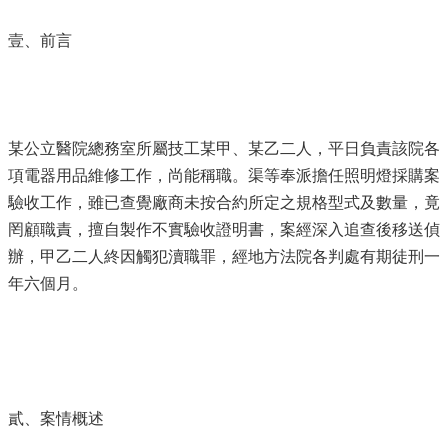
壹、前言
某公立醫院總務室所屬技工某甲、某乙二人，平日負責該院各
項電器用品維修工作，尚能稱職。渠等奉派擔任照明燈採購案
驗收工作，雖已查覺廠商未按合約所定之規格型式及數量，竟
罔顧職責，擅自製作不實驗收證明書，案經深入追查後移送偵
辦，甲乙二人終因觸犯瀆職罪，經地方法院各判處有期徒刑一
年六個月。
貳、案情概述