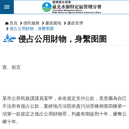
跳到主要內容區塊
首頁
便民服務
廉政園地
廉政宣導
侵占公用財物，身繫囹圄
侵占公用財物，身繫囹圄
壹、前言
某市公所民政課課員某甲，未依規定支付公款，竟意圖為自己
不法所有侵占公款，案經地方法院依貪污治罪條例第四條第一
項第一款規定之侵占公用財物罪，判處有期徒刑十年，褫奪公
權十年。