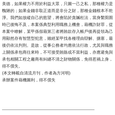
美德，如果權力不用於利益大眾，只圖一己之私，那種權力是
醜陋的；如果金錢非取正道而是非分之財，那種金錢根本不乾
淨。我們如放縱自己的慾望，將會陷於貪贓枉法，當身繫囹圄
時已後悔不及，本案係典型利用職務上機會，藉機詐財罪，從
本案中瞭解，某甲係假藉第三者將賄款存入帳戶後再提領為己
用顯然存有智慧型犯意，雖經某甲找各種理由辯解、搪塞，最
後仍依法判刑。是故，從事公務者均應依法行政，尤其與職務
上關係承包商往來時，不可接受賄賂或不當利益，亦應避免與
承包相關工程之廠商有糾纏不清之財物關係，免得惹禍上身，
得不償失。
(本文轉載自清流月刊，作者為方河明)
承辦案件藉機圖利，得不償失
________________________________________