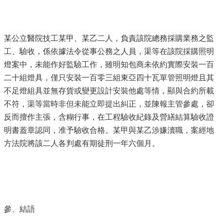
某公立醫院技工某甲、某乙二人，負責該院總務採購業務之監
工、驗收，係依據法令從事公務之人員，渠等在該院採購照明
燈案中，未能作好監驗工作，雖明知包商未依約實際安裝一百
二十組燈具，僅只安裝一百零三組東亞四十瓦單管照明燈且其
不足燈組具並無存貨或變更設計安裝他處等情，顯與合約所載
不符，渠等當時非但未能立即提出糾正，並陳報主管參處，卻
反而擅作主張，含糊行事，在工程驗收紀錄及營繕結算驗收證
明書蓋章認同，准予驗收合格。某甲與某乙涉嫌瀆職，案經地
方法院將該二人各判處有期徒刑一年六個月。
參、結語