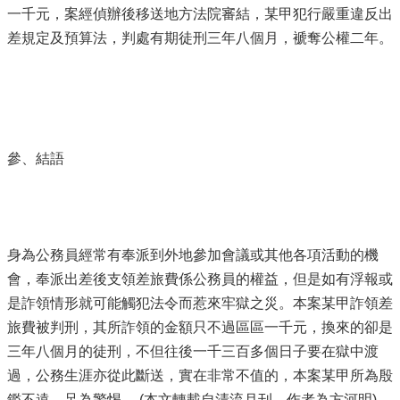
一千元，案經偵辦後移送地方法院審結，某甲犯行嚴重違反出
差規定及預算法，判處有期徒刑三年八個月，褫奪公權二年。
參、結語
身為公務員經常有奉派到外地參加會議或其他各項活動的機
會，奉派出差後支領差旅費係公務員的權益，但是如有浮報或
是詐領情形就可能觸犯法令而惹來牢獄之災。本案某甲詐領差
旅費被判刑，其所詐領的金額只不過區區一千元，換來的卻是
三年八個月的徒刑，不但往後一千三百多個日子要在獄中渡
過，公務生涯亦從此斷送，實在非常不值的，本案某甲所為殷
鑑不遠，足為警惕。 (本文轉載自清流月刊，作者為方河明)