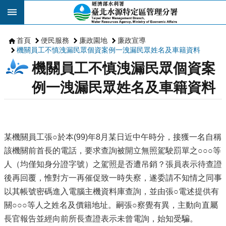
跳到主要內容區塊
首頁
便民服務
廉政園地
廉政宣導
機關員工不慎洩漏民眾個資案例一洩漏民眾姓名及車籍資料
機關員工不慎洩漏民眾個資案
例一洩漏民眾姓名及車籍資料
某機關員工張○於本(99)年8月某日近中午時分，接獲一名自稱
該機關前首長的電話，要求查詢被開立無照駕駛罰單之○○○等
人（均僅知身分證字號）之駕照是否遭吊銷？張員表示待查證
後再回覆，惟對方一再催促致一時失察，遂委請不知情之同事
以其帳號密碼進入電腦主機資料庫查詢，並由張○電述提供有
關○○○等人之姓名及價籍地址。嗣張○察覺有異，主動向直屬
長官報告並經向前所長查證表示未曾電詢，始知受騙。