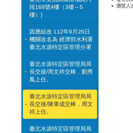
瀏覽人
段168號4樓（3樓～5
樓）}
因應組改 112年9月26日
機關改名為 經濟部水利署
臺北水源特定區管理分署
臺北水源特定區管理局局
長交接/周文祥交棒．劉秀
鳳上任。
臺北水源特定區管理局局
長交接/陳肇成交棒．周文
祥上任。
臺北水源特定區管理局局