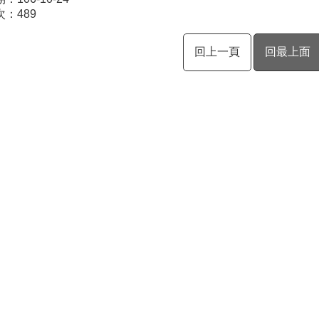
次：
489
回上一頁
回最上面