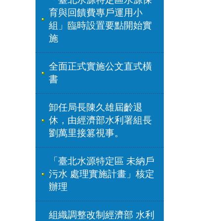
育與回饋費專戶運用小
組」臨時設置要點開始實
施
全面正式實施公文直式橫
書
卸任局長陳久雄屆齡退
休，由經濟部水利署組長
劉萬里接篡視事。
「臺北水源特定區 未納戶
污水 處理實施計畫」核定
辦理
組織調整改制經濟部 水利