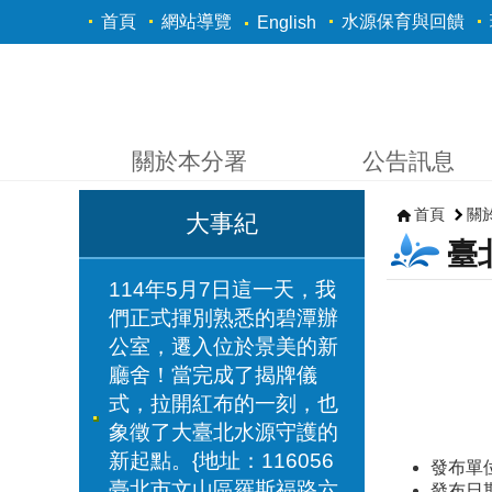
跳到主要內容區塊
首頁
網站導覽
水源保育與回饋
English
關於本分署
公告訊息
首頁
關
大事紀
臺
114年5月7日這一天，我
們正式揮別熟悉的碧潭辦
公室，遷入位於景美的新
廳舍！當完成了揭牌儀
式，拉開紅布的一刻，也
象徵了大臺北水源守護的
新起點。{地址：116056
發布單
臺北市文山區羅斯福路六
發布日期：