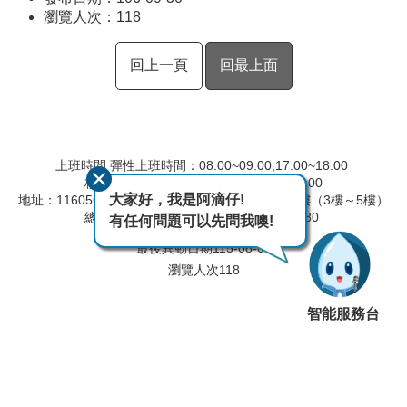
瀏覽人次：
118
回上一頁
回最上面
上班時間 彈性上班時間：08:00~09:00,17:00~18:00
核心上班時間：09:00~12:30,13:30~17:00
大家好，我是阿滴仔!
地址：116056 臺北市文山區羅斯福路六段168號4樓（3樓～5樓）
總機：02-29173282 傳真：02-29117280
有任何問題可以先問我噢!
最後異動日期
115-08-07
瀏覽人次
118
智能服務台