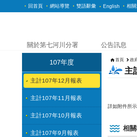
跳到主要內容區塊
回首頁
網站導覽
雙語辭彙
相關
English
關於第七河川分署
公告訊息
首頁
政
107年度
主
主計107年12月報表
主計107年11月報表
詳如附件所示
主計107年10月報表
相關
主計107年9月報表