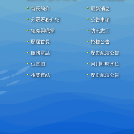
首長簡介
最新消息
分署署務介紹
公告事項
組織與職掌
防汛志工
歷屆首長
招標公告
服務電話
歷史疏濬公告
位置圖
河川即時水位
相關連結
歷史疏濬公告