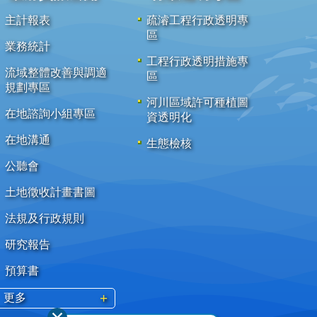
主計報表
疏濬工程行政透明專
區
業務統計
工程行政透明措施專
流域整體改善與調適
區
規劃專區
河川區域許可種植圖
在地諮詢小組專區
資透明化
在地溝通
生態檢核
公聽會
土地徵收計畫書圖
法規及行政規則
研究報告
預算書
更多