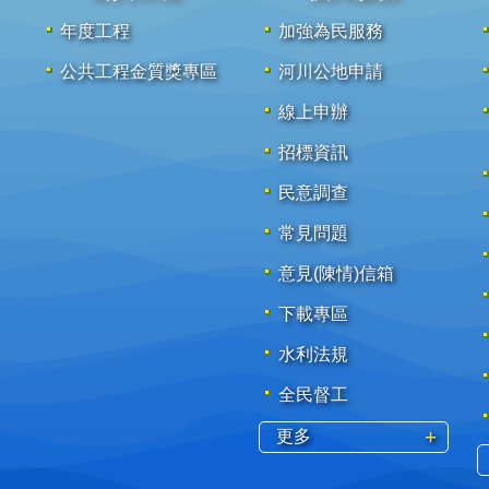
年度工程
加強為民服務
公共工程金質獎專區
河川公地申請
線上申辦
招標資訊
民意調查
常見問題
意見(陳情)信箱
下載專區
水利法規
全民督工
更多