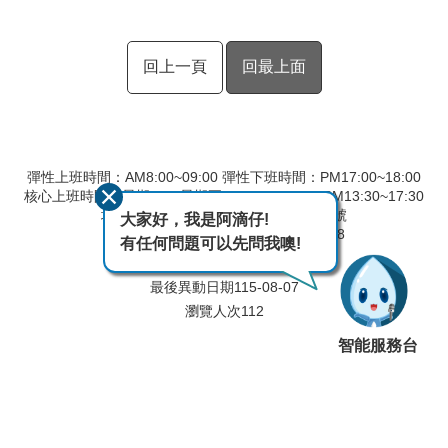
回上一頁
回最上面
彈性上班時間：AM8:00~09:00 彈性下班時間：PM17:00~18:00
核心上班時間：星期一 ~ 星期五 AM8:30~12:30 PM13:30~17:30
地址：90093屏東縣屏東市建國路291號
大家好，我是阿滴仔!
總機：08-7554502 傳真：08-7560148
有任何問題可以先問我噢!
廉政專線：08-7554506
最後異動日期
115-08-07
瀏覽人次
112
智能服務台