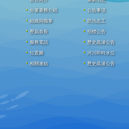
分署署務介紹
公告事項
組織與職掌
防汛志工
歷屆首長
招標公告
服務電話
歷史疏濬公告
位置圖
河川即時水位
相關連結
歷史疏濬公告