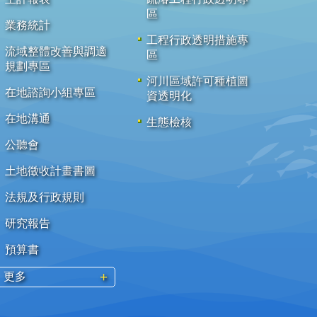
區
業務統計
工程行政透明措施專
流域整體改善與調適
區
規劃專區
河川區域許可種植圖
在地諮詢小組專區
資透明化
在地溝通
生態檢核
公聽會
土地徵收計畫書圖
法規及行政規則
研究報告
預算書
更多