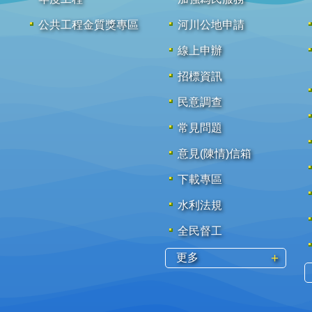
公共工程金質獎專區
河川公地申請
線上申辦
招標資訊
民意調查
常見問題
意見(陳情)信箱
下載專區
水利法規
全民督工
更多