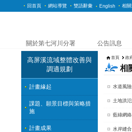
跳到主要內容區塊
回首頁
網站導覽
雙語辭彙
相關
English
關於第七河川分署
公告訊息
首頁
政
高屏溪流域整體改善與
相
調適規劃
計畫緣起
水道風險
土地洪氾
課題、願景目標與策略措
施
藍綠網絡
計畫成果
水岸縫合