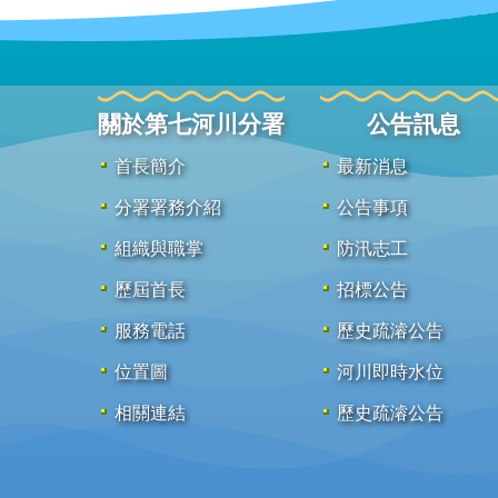
關於第七河川分署
公告訊息
首長簡介
最新消息
分署署務介紹
公告事項
組織與職掌
防汛志工
歷屆首長
招標公告
服務電話
歷史疏濬公告
位置圖
河川即時水位
相關連結
歷史疏濬公告