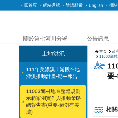
跳到主要內容區塊
回首頁
網站導覽
雙語辭彙
相關
English
關於第七河川分署
公告訊息
首頁
政
土地洪氾
11003
1
111年美濃溪上游段在地
要
滯洪推動計畫-期中報告
11003鄉村地區整體規劃
示範案例實作與推動策略
總報告書(重要-範例有美
相關
濃)