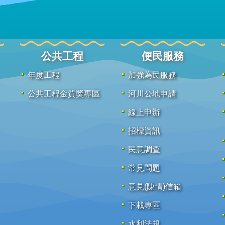
公共工程
便民服務
年度工程
加強為民服務
公共工程金質獎專區
河川公地申請
線上申辦
招標資訊
民意調查
常見問題
意見(陳情)信箱
下載專區
水利法規