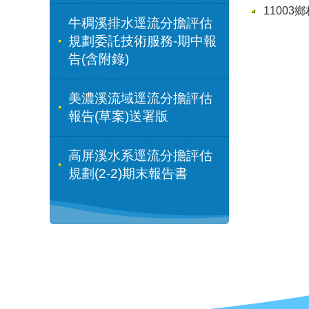
1100
牛稠溪排水逕流分擔評估
規劃委託技術服務-期中報
告(含附錄)
美濃溪流域逕流分擔評估
報告(草案)送署版
高屏溪水系逕流分擔評估
規劃(2-2)期末報告書