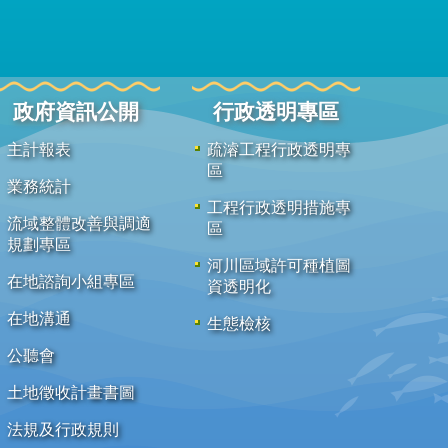
政府資訊公開
行政透明專區
主計報表
疏濬工程行政透明專
區
業務統計
工程行政透明措施專
流域整體改善與調適
區
規劃專區
河川區域許可種植圖
在地諮詢小組專區
資透明化
在地溝通
生態檢核
公聽會
土地徵收計畫書圖
法規及行政規則