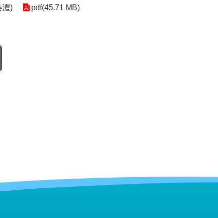
濃)
pdf(45.71 MB)