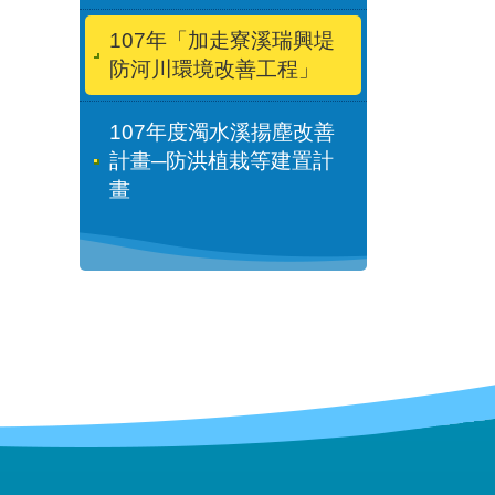
107年「加走寮溪瑞興堤
防河川環境改善工程」
107年度濁水溪揚塵改善
計畫─防洪植栽等建置計
畫