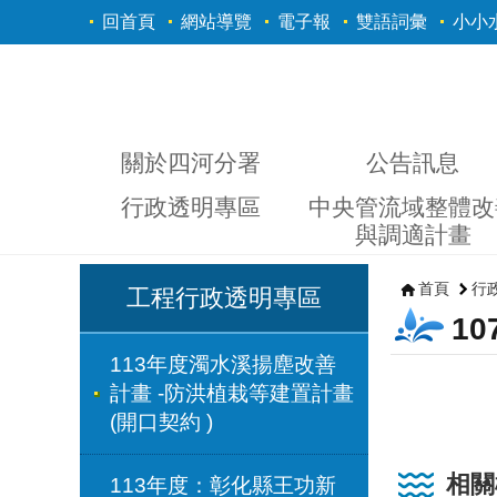
跳到主要內容區塊
回首頁
網站導覽
電子報
雙語詞彙
小小
關於四河分署
公告訊息
行政透明專區
中央管流域整體改
與調適計畫
首頁
行
工程行政透明專區
1
113年度濁水溪揚塵改善
計畫 -防洪植栽等建置計畫
(開口契約 )
相關
113年度：彰化縣王功新