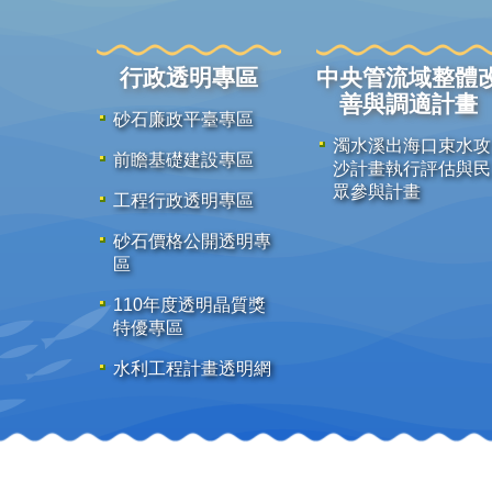
行政透明專區
中央管流域整體
善與調適計畫
砂石廉政平臺專區
濁水溪出海口束水攻
前瞻基礎建設專區
沙計畫執行評估與民
眾參與計畫
工程行政透明專區
砂石價格公開透明專
區
110年度透明晶質獎
特優專區
水利工程計畫透明網