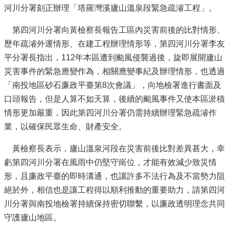
河川分署刻正辦理「塔羅灣溪廬山溫泉段緊急疏濬工程」。
第四河川分署向黃檢察長報告工區內災害前後的比對情形、
歷年疏濬外運情形、在建工程辦理情形等，第四河川分署李友
平分署長指出，112年本區遭到颱風侵襲過後，旋即展開廬山
災害事件的緊急應變作為，相關應變事紀及辦理情形，也透過
「南投地區砂石廉政平臺第8次會議」，向地檢署進行書面及
口頭報告，但是人算不如天算，後續的颱風事件又使本區淤積
情形更加嚴重，因此第四河川分署仍需持續辦理緊急疏濬作
業，以確保民眾生命、財產安全。
黃檢察長表示，廬山溫泉河段在災害前後比對差異甚大，幸
虧第四河川分署在風雨中仍堅守崗位，才能有效減少致災情
形，且廉政平臺的即時溝通，也讓許多不法行為及不當勢力阻
絕於外，相信也是讓工程得以順利推動的重要助力，請第四河
川分署與南投地檢署持續保持密切聯繫，以廉政透明理念共同
守護廬山地區。