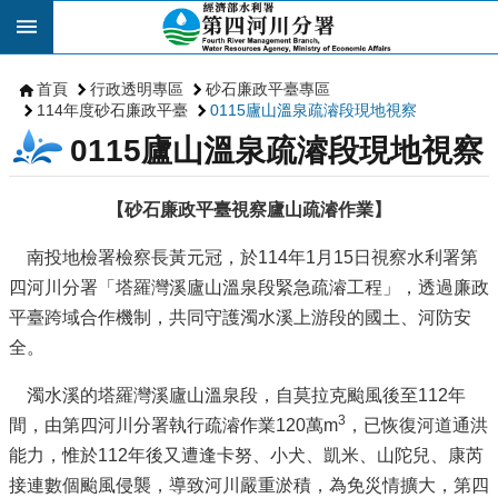
跳到主要內容區塊
首頁
行政透明專區
砂石廉政平臺專區
114年度砂石廉政平臺
0115廬山溫泉疏濬段現地視察
0115廬山溫泉疏濬段現地視察
【砂石廉政平臺視察廬山疏濬作業】
南投地檢署檢察長黃元冠，於114年1月15日視察水利署第
四河川分署「塔羅灣溪廬山溫泉段緊急疏濬工程」，透過廉政
平臺跨域合作機制，共同守護濁水溪上游段的國土、河防安
全。
濁水溪的塔羅灣溪廬山溫泉段，自莫拉克颱風後至112年
3
間，由第四河川分署執行疏濬作業120萬m
，已恢復河道通洪
能力，惟於112年後又遭逢卡努、小犬、凱米、山陀兒、康芮
接連數個颱風侵襲，導致河川嚴重淤積，為免災情擴大，第四