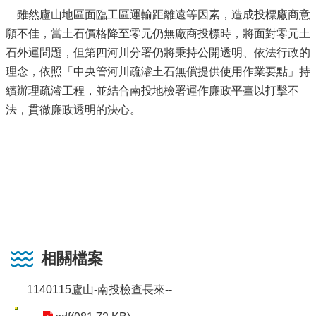
雖然廬山地區面臨工區運輸距離遠等因素，造成投標廠商意
願不佳，當土石價格降至零元仍無廠商投標時，將面對零元土
石外運問題，但第四河川分署仍將秉持公開透明、依法行政的
理念，依照「中央管河川疏濬土石無償提供使用作業要點」持
續辦理疏濬工程，並結合南投地檢署運作廉政平臺以打擊不
法，貫徹廉政透明的決心。
相關檔案
1140115廬山-南投檢查長來--