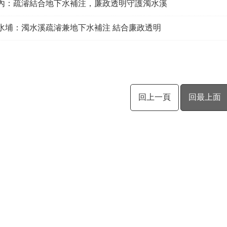
林內：疏濬結合地下水補注，廉政透明守護濁水溪
下水埔：濁水溪疏濬兼地下水補注 結合廉政透明
回上一頁
回最上面