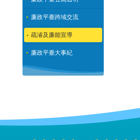
廉政平臺跨域交流
疏濬及廉能宣導
廉政平臺大事紀