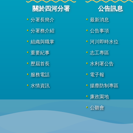
關於四河分署
公告訊息
分署長簡介
最新消息
分署務介紹
公告事項
組織與職掌
河川即時水位
重要紀事
志工專區
歷屆首長
水利署公告
服務電話
電子報
水情資訊
揚塵防制專區
廉政園地
公聽會