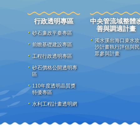
行政透明專區
中央管流域整體
善與調適計畫
砂石廉政平臺專區
濁水溪出海口束水攻
前瞻基礎建設專區
沙計畫執行評估與民
眾參與計畫
工程行政透明專區
砂石價格公開透明專
區
110年度透明晶質獎
特優專區
水利工程計畫透明網