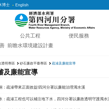
水博士
English
公共工程
便民服務
善
前瞻水環境建設計畫
政透明專區
砂石廉政平臺專區
疏濬及廉能宣導
濬及廉能宣導
莿桐：疏濬帶來正面效益!四河分署以廉能治理濁水溪
二水：疏濬工程也可以補注地下水，四河分署以廉政透明守護濁水