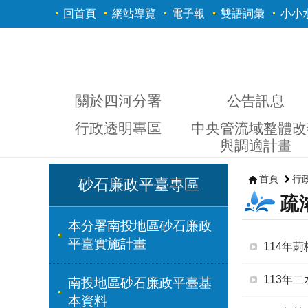
跳到主要內容區塊
回首頁
網站導覽
電子報
雙語詞彙
小小
關於四河分署
公告訊息
行政透明專區
中央管流域整體改
與調適計畫
首頁
行
砂石廉政平臺專區
疏
本分署南投地區砂石廉政
平臺實施計畫
114年
113年
南投地區砂石廉政平臺基
本資料