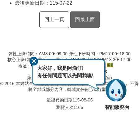
最後更新日期：115-07-22
回上一頁
回最上面
彈性上班時間：AM8:00~09:00 彈性下班時間：PM17:00~18:00
核心上班時間：星期一 ~ 星期五 AM8:30~12:30 PM13:30~17:00
地址：524001彰化縣溪州鄉中山路三段640號
大家好，我是阿滴仔!
總機：04-8897773 傳真：04-8896443
有任何問題可以先問我噢!
廉政專線-04-8898270(第四河川分署政風室)
© 2016 本網站全部圖文版權係屬本分署所有，非經正式書面同意， 不得
將全部或部分內容，轉載於任何形式媒體。
最後異動日期
115-08-06
智能服務台
瀏覽人次
1165