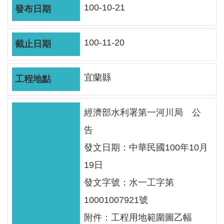
軸
100-10-21
最
新
100-11-20
水
情
宜蘭縣
公
告
訊
經濟部水利署第一河川局 公
息
告
便
發文日期：中華民國100年10月
民
19日
服
務
發文字號：水一工字第
10001007921號
資
訊
附件：工程用地範圍圖乙幅