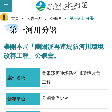
跳到主要內容區塊
:::
進
首頁
公告訊息
公聽會
第一河川分署
階
第一河川分署
搜
尋
舉開本局「蘭陽溪再連堤防河川環境
改善工程」公聽會。
蘭陽溪再連堤防河川環境改善
工程
業
公聽會歷史區
務
主