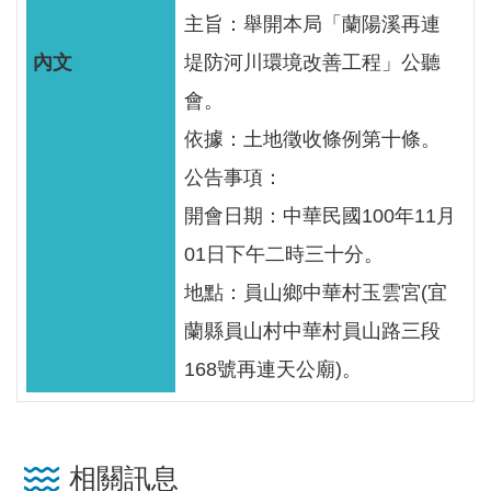
服
主旨：舉開本局「蘭陽溪再連
務
堤防河川環境改善工程」公聽
關
會。
於
依據：土地徵收條例第十條。
本
署
公告事項：
開會日期：中華民國100年11月
網
01日下午二時三十分。
站
導
地點：員山鄉中華村玉雲宮(宜
覽
蘭縣員山村中華村員山路三段
回
168號再連天公廟)。
首
頁
相關訊息
意