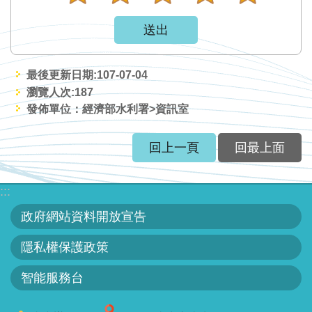
網
站
資
料
最後更新日期:107-07-04
開
瀏覽人次:
187
放
發佈單位：經濟部水利署>資訊室
宣
告
回上一頁
回最上面
隱
私
:::
權
政府網站資料開放宣告
保
護
隱私權保護政策
政
智能服務台
策