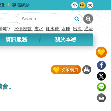
流
專屬網站
小
中
大
關鍵字
水情燈號
省水
耗水費
水庫
出流
逕流
資訊服務
關於本署
收藏網頁
聽會。