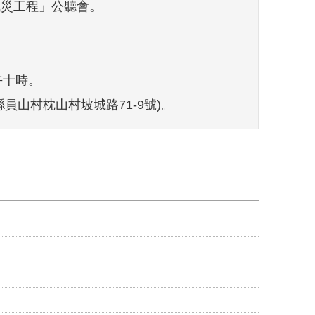
減災工程」公聽會。
午十時。
員山村枕山村坡城路71-9號)。