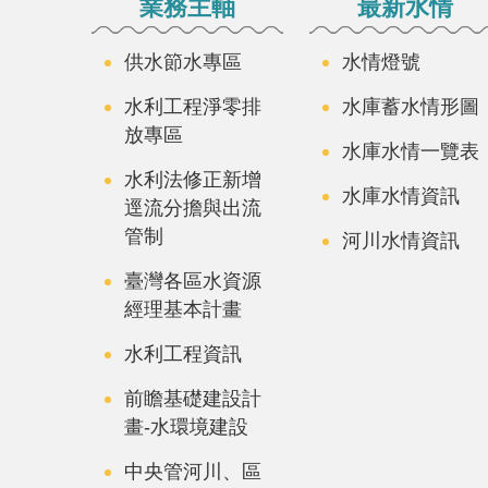
業務主軸
最新水情
供水節水專區
水情燈號
水利工程淨零排
水庫蓄水情形圖
放專區
水庫水情一覽表
水利法修正新增
水庫水情資訊
逕流分擔與出流
管制
河川水情資訊
臺灣各區水資源
經理基本計畫
水利工程資訊
前瞻基礎建設計
畫-水環境建設
中央管河川、區