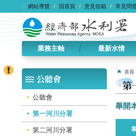
:::
跳到主要內容區塊
網站導覽
回首頁
意見信箱
常見問
業務主軸
最新水情
:::
:::
首頁
公聽會
第
公聽會
舉開
第一河川分署
第二河川分署