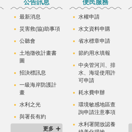
公告訊息
便民服務
最新消息
水權申請
災害救(協)助事項
水文資料申購
公聽會
省水標章申請
土地徵收計畫書
節約用水填報
圖
中央管河川、排
招決標訊息
水、海堤使用許
可申請
一級海岸防護計
畫
耗水費申辦
水利之光
環境敏感地區查
詢申請注意事項
與署長有約
水利署開放認養
更多
綠美化場地