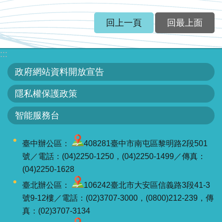
服
務
回上一頁
回最上面
關
於
:::
本
政府網站資料開放宣告
署
隱私權保護政策
網
智能服務台
站
導
覽
臺中辦公區：
408281臺中市南屯區黎明路2段501
號／電話：(04)2250-1250，(04)2250-1499／傳真：
回
(04)2250-1628
首
臺北辦公區：
106242臺北市大安區信義路3段41-3
頁
號9-12樓／電話：(02)3707-3000，(0800)212-239，傳
真：(02)3707-3134
意