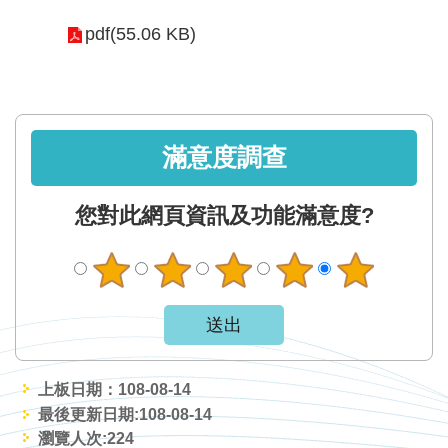
軸
pdf(55.06 KB)
最
新
水
情
滿意度調查
公
告
您對此網頁資訊及功能滿意度?
訊
息
便
民
服
務
上板日期：108-08-14
資
最後更新日期:108-08-14
訊
瀏覽人次:
224