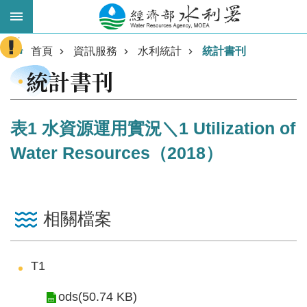
跳到主要內容區塊
:::
進
首頁
資訊服務
水利統計
統計書刊
階
統計書刊
搜
尋
表1 水資源運用實況＼1 Utilization of
Water Resources（2018）
相關檔案
業
T1
務
主
ods(50.74 KB)