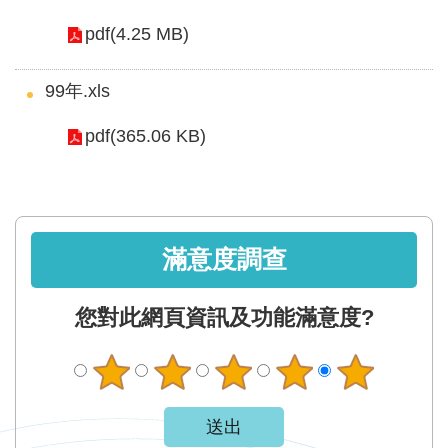
軸
pdf(4.25 MB)
最
新
99年.xls
水
情
pdf(365.06 KB)
公
告
訊
息
滿意度調查
便
民
您對此網頁資訊及功能滿意度?
服
務
資
訊