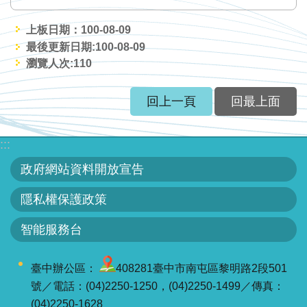
服
務
上板日期：100-08-09
最後更新日期:100-08-09
關
瀏覽人次:
110
於
本
回上一頁
回最上面
署
網
:::
站
政府網站資料開放宣告
導
覽
隱私權保護政策
智能服務台
回
首
頁
臺中辦公區：
408281臺中市南屯區黎明路2段501
號／電話：(04)2250-1250，(04)2250-1499／傳真：
意
(04)2250-1628