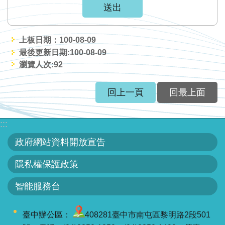
服
務
關
上板日期：100-08-09
於
最後更新日期:100-08-09
瀏覽人次:
92
本
署
回上一頁
回最上面
網
站
:::
導
政府網站資料開放宣告
覽
隱私權保護政策
回
首
智能服務台
頁
臺中辦公區：
408281臺中市南屯區黎明路2段501
意