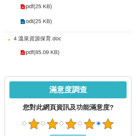
軸
pdf(25 KB)
最
新
odt(25 KB)
水
情
4 溫泉資源保育.doc
公
pdf(85.09 KB)
告
訊
息
便
滿意度調查
民
服
您對此網頁資訊及功能滿意度?
務
資
訊