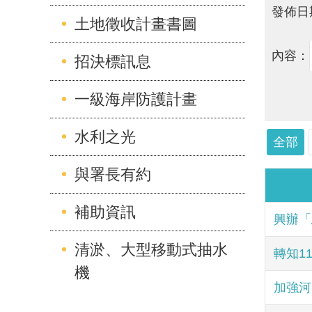
發佈日
土地徵收計畫書圖
內容：
招決標訊息
一級海岸防護計畫
水利之光
全部
與署長有約
補助資訊
興辦「
清淤、大型移動式抽水
轉知1
機
加強河