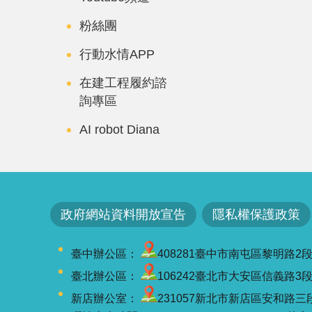
粉絲團
行動水情APP
在建工程履約諮
詢專區
AI robot Diana
政府網站資料開放宣告
隱私權保護政策
臺中辦公區：
408281臺中市南屯區黎明路2段501號
臺北辦公區：
106242臺北市大安區信義路3段41-3
新店辦公室：
231057新北市新店區安和路三段7