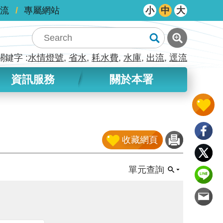
流
專屬網站
小
中
大
關鍵字
水情燈號
省水
耗水費
水庫
出流
逕流
資訊服務
關於本署
收藏網頁
單元查詢