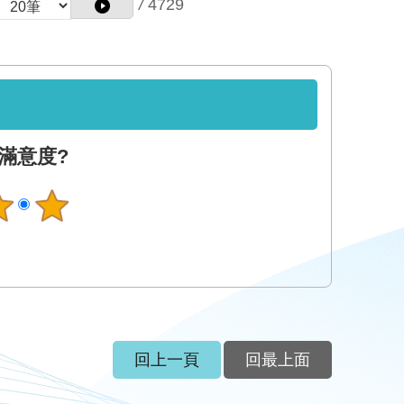
/
4729
滿意度?
回上一頁
回最上面