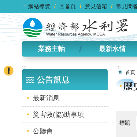
:::
跳到主要內容區塊
網站導覽
回首頁
意見信箱
常見問
業務主軸
最新水情
:::
:::
首頁
公告訊息
歷
最新消息
災害救(協)助事項
標題：
公聽會