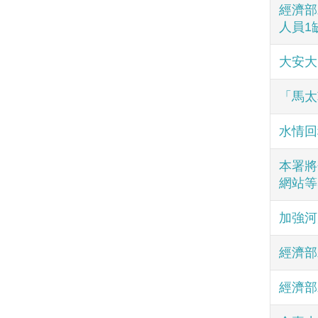
經濟部
人員1
大安大
「馬太
水情回
本署將
網站等
加強河
經濟部
經濟部