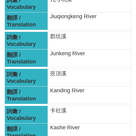
服
務
Jiuqiongkeng River
關
於
郡坑溪
本
署
Junkeng River
網
站
崁頂溪
導
覽
Kanding River
回
首
卡社溪
頁
Kashe River
意