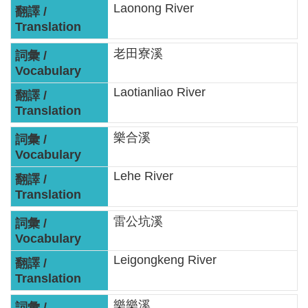
區
Laonong River
English
老田寮溪
RSS
Laotianliao River
互
動
樂合溪
交
流
Lehe River
專
屬
雷公坑溪
網
站
Leigongkeng River
政
府
樂樂溪