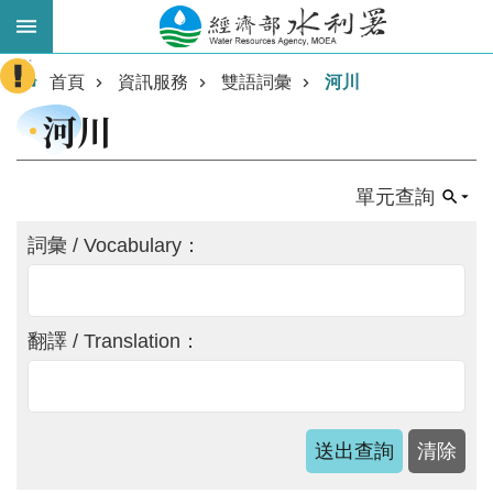
跳到主要內容區塊
:::
進
首頁
資訊服務
雙語詞彙
河川
階
河川
搜
尋
單元查詢
詞彙 / Vocabulary：
翻譯 / Translation：
業
務
主