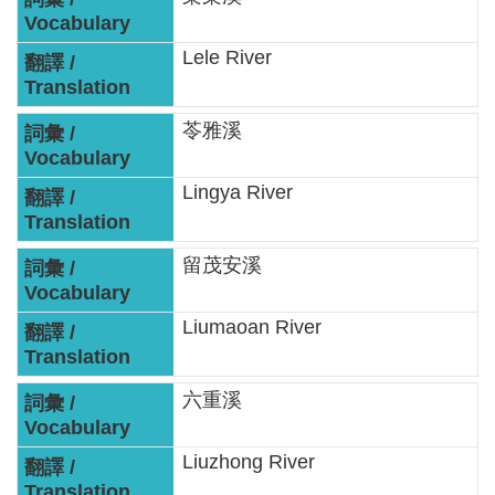
網
站
Lele River
資
料
開
苓雅溪
放
宣
Lingya River
告
留茂安溪
隱
私
Liumaoan River
權
保
護
六重溪
政
策
Liuzhong River