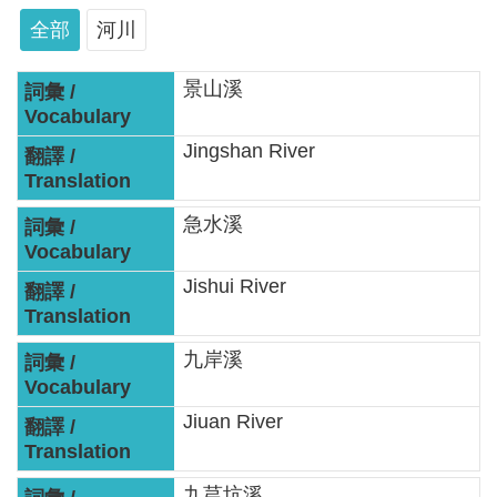
軸
全部
河川
最
新
景山溪
水
情
Jingshan River
公
告
急水溪
訊
息
Jishui River
便
民
九岸溪
服
務
Jiuan River
資
訊
九芎坑溪