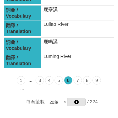
智
能
鹿寮溪
服
務
Luliao River
台
鹿鳴溪
Luming River
...
1
3
4
5
6
7
8
9
...
/
224
每頁筆數