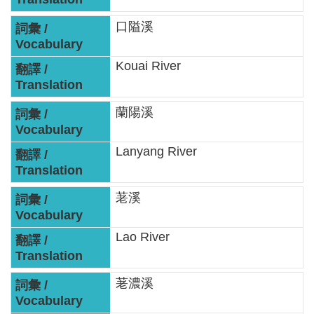
見
口隘溪
信
箱
Kouai River
常
見
蘭陽溪
問
答
Lanyang River
廉
政
荖溪
平
臺
Lao River
性
平
荖濃溪
專