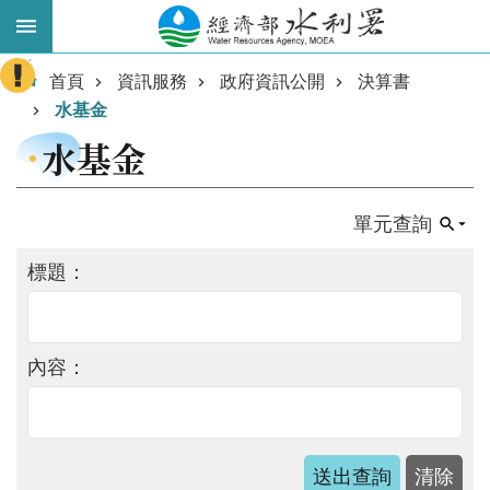
跳到主要內容區塊
:::
進
首頁
資訊服務
政府資訊公開
決算書
階
水基金
搜
水基金
尋
單元查詢
標題：
內容：
業
務
主