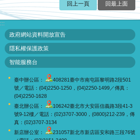
服
回上一頁
回最上面
務
:::
關
於
政府網站資料開放宣告
本
隱私權保護政策
署
智能服務台
網
站
臺中辦公區：
408281臺中市南屯區黎明路2段501
導
號／電話：(04)2250-1250，(04)2250-1499／傳真：
覽
(04)2250-1628
回
臺北辦公區：
106242臺北市大安區信義路3段41-3
首
號9-12樓／電話：(02)3707-3000，(0800)212-239，傳
頁
真：(02)3707-3134
新店辦公室：
231057新北市新店區安和路三段76號
意