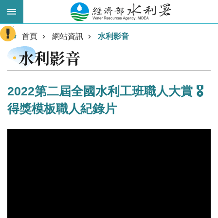
跳到主要內容區塊
:::
進
首頁
網站資訊
水利影音
階
水利影音
搜
尋
2022第二屆全國水利工班職人大賞 🎖️
得獎模板職人紀錄片
業
務
主