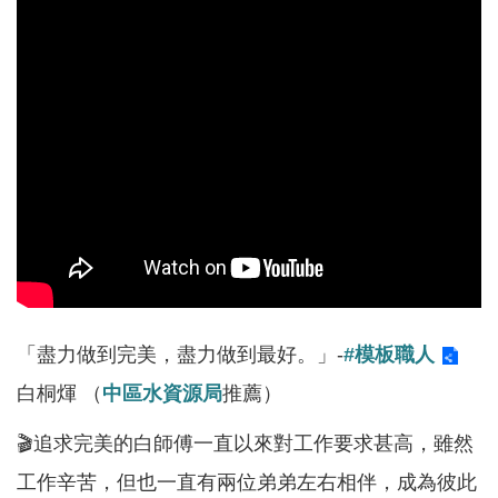
軸
最
新
水
情
公
告
訊
息
便
民
「盡力做到完美，盡力做到最好。」-
#模板職人
服
白桐煇 （
中區水資源局
推薦）
務
🎬追求完美的白師傅一直以來對工作要求甚高，雖然
資
訊
工作辛苦，但也一直有兩位弟弟左右相伴，成為彼此