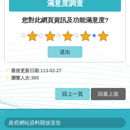
區
滿意度調查
English
您對此網頁資訊及功能滿意度?
RSS
互
動
交
流
最後更新日期:113-02-27
瀏覽人次:
365
專
屬
回上一頁
回最上面
網
站
:::
政
政府網站資料開放宣告
府