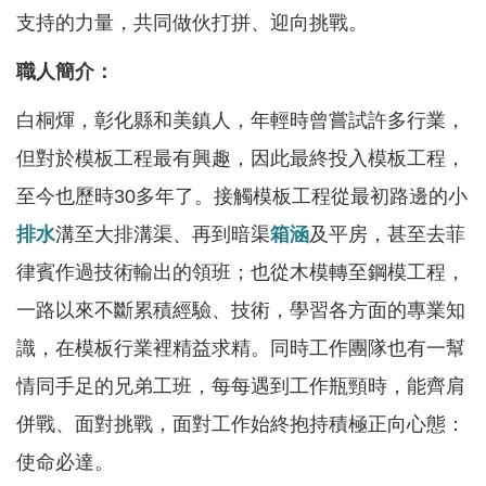
服
支持的力量，共同做伙打拼、迎向挑戰。
務
職人簡介：
關
於
白桐煇，彰化縣和美鎮人，年輕時曾嘗試許多行業，
本
但對於模板工程最有興趣，因此最終投入模板工程，
署
至今也歷時30多年了。接觸模板工程從最初路邊的小
網
排水
溝至大排溝渠、再到暗渠
箱涵
及平房，甚至去菲
站
律賓作過技術輸出的領班；也從木模轉至鋼模工程，
導
覽
一路以來不斷累積經驗、技術，學習各方面的專業知
識，在模板行業裡精益求精。同時工作團隊也有一幫
回
情同手足的兄弟工班，每每遇到工作瓶頸時，能齊肩
首
頁
併戰、面對挑戰，面對工作始終抱持積極正向心態：
使命必達。
意