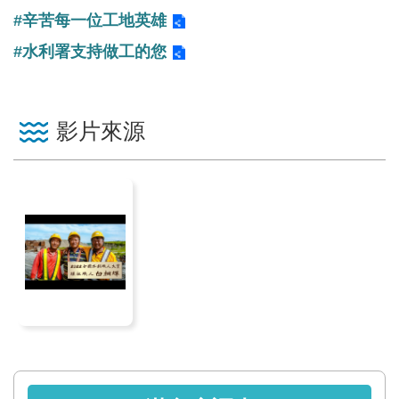
見
#辛苦每一位工地英雄
信
#水利署支持做工的您
箱
常
見
影片來源
問
答
廉
政
平
臺
性
平
專