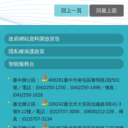
服
務
回上一頁
回最上面
關
:::
於
本
政府網站資料開放宣告
署
隱私權保護政策
網
智能服務台
站
導
臺中辦公區：
408281臺中市南屯區黎明路2段501
覽
號／電話：(04)2250-1250，(04)2250-1499／傳真：
(04)2250-1628
回
首
臺北辦公區：
106242臺北市大安區信義路3段41-3
頁
號9-12樓／電話：(02)3707-3000，(0800)212-239，傳
真：(02)3707-3134
意