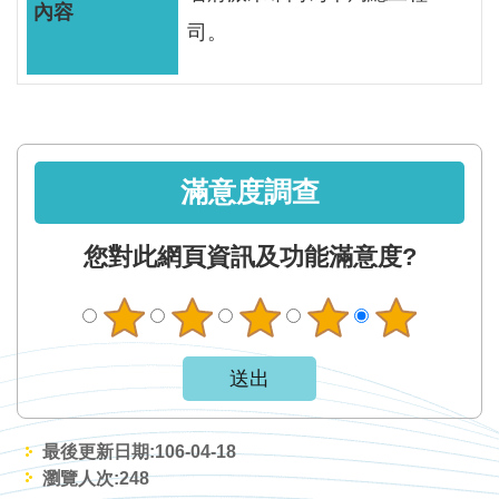
軸
司。
最
新
水
情
公
滿意度調查
告
訊
您對此網頁資訊及功能滿意度?
息
便
民
服
務
資
最後更新日期:106-04-18
瀏覽人次:
248
訊