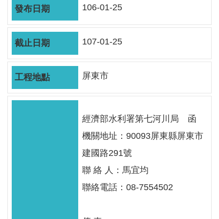
軸
106-01-25
最
新
107-01-25
水
情
屏東市
公
告
訊
息
經濟部水利署第七河川局 函
機關地址：90093屏東縣屏東市
便
民
建國路291號
服
聯 絡 人：馬宜均
務
聯絡電話：08-7554502
資
訊