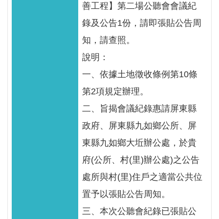
善工程】第二場公聽會會議紀
見
信
錄及公告1份，請即張貼公告周
箱
知，請查照。
說明：
常
見
一、依據土地徵收條例第10條
問
第2項規定辦理。
答
二、旨揭會議紀錄惠請屏東縣
廉
政府、屏東縣九如鄉公所、屏
政
東縣九如鄉大坵辦公處，於貴
平
臺
府(公所、村(里)辦公處)之公告
處所與村(里)住戶之適當公共位
性
置予以張貼公告周知。
平
專
三、本次公聽會紀錄已張貼公