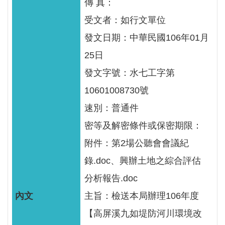
傳 真：
服
務
受文者：如行文單位
發文日期：中華民國106年01月
關
於
25日
本
發文字號：水七工字第
署
10601008730號
網
速別：普通件
站
密等及解密條件或保密期限：
導
附件：第2場公聽會會議紀
覽
錄.doc、興辦土地之綜合評估
回
分析報告.doc
首
頁
主旨：檢送本局辦理106年度
【高屏溪九如堤防河川環境改
意