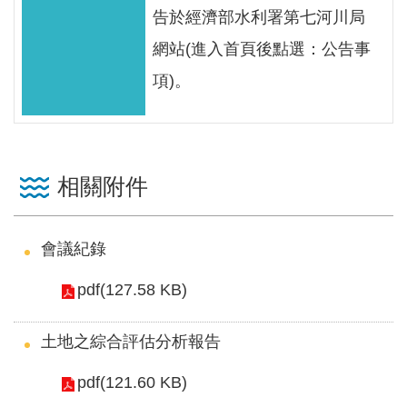
區
告於經濟部水利署第七河川局
English
網站(進入首頁後點選：公告事
項)。
RSS
互
動
相關附件
交
流
會議紀錄
專
屬
pdf(127.58 KB)
網
站
土地之綜合評估分析報告
政
pdf(121.60 KB)
府