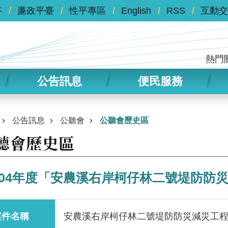
答
廉政平臺
性平專區
English
RSS
互動交
熱門
公告訊息
便民服務
公告訊息
公聽會
公聽會歷史區
聽會歷史區
104年度「安農溪右岸柯仔林二號堤防防
案件名稱
安農溪右岸柯仔林二號堤防防災減災工