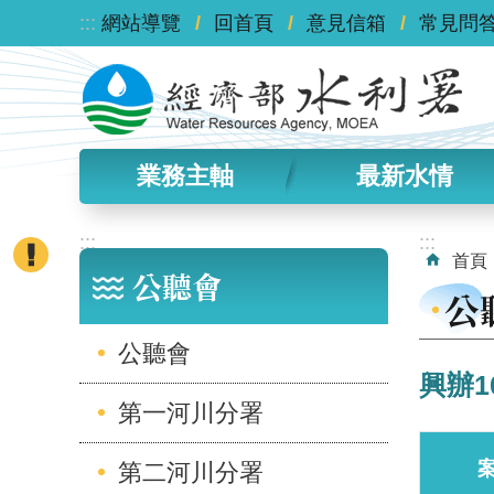
:::
跳到主要內容區塊
網站導覽
回首頁
意見信箱
常見問
業務主軸
最新水情
:::
:::
首頁
公聽會
公
公聽會
興辦
第一河川分署
第二河川分署