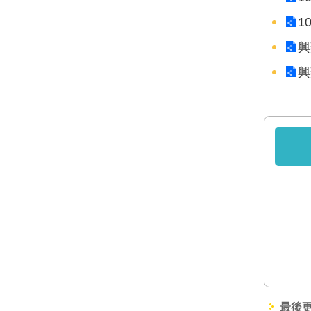
1
興
興
最後更新