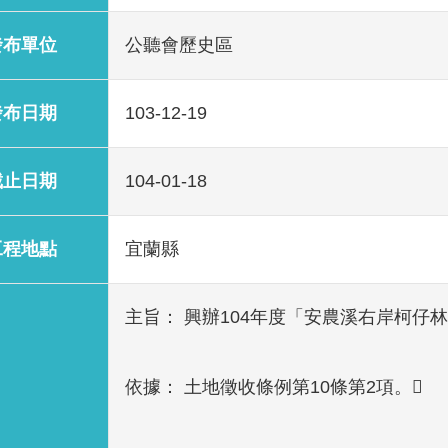
發布單位
公聽會歷史區
發布日期
103-12-19
截止日期
104-01-18
工程地點
宜蘭縣
主旨： 興辦104年度「安農溪右岸柯
依據： 土地徵收條例第10條第2項。