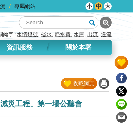
流
專屬網站
小
中
大
關鍵字
水情燈號
省水
耗水費
水庫
出流
逕流
資訊服務
關於本署
收藏網頁
災減災工程」第一場公聽會
程