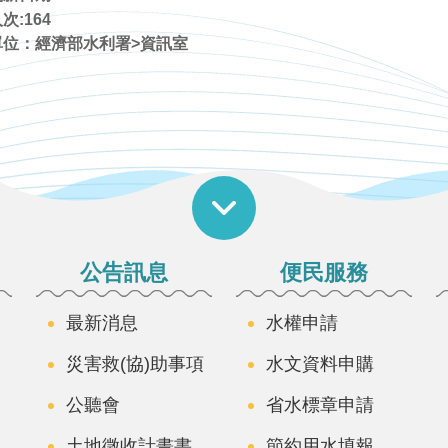
次:
164
單位：經濟部水利署>資訊室
公告訊息
便民服務
最新消息
水權申請
災害救(協)助事項
水文資料申購
公聽會
省水標章申請
土地徵收計畫書
節約用水填報