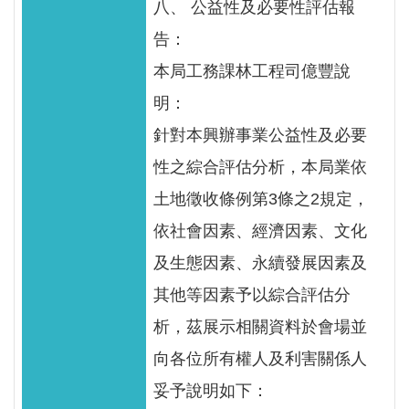
八、 公益性及必要性評估報
網
站
告：
資
本局工務課林工程司億豐說
料
明：
開
放
針對本興辦事業公益性及必要
宣
性之綜合評估分析，本局業依
告
土地徵收條例第3條之2規定，
隱
依社會因素、經濟因素、文化
私
及生態因素、永續發展因素及
權
保
其他等因素予以綜合評估分
護
析，茲展示相關資料於會場並
政
向各位所有權人及利害關係人
策
妥予說明如下：