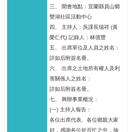
服
三、 開會地點：宜蘭縣員山鄉
務
雙湖社區活動中心
關
四、 主持人：吳課長瑞祥 (黃
於
榮仁代) 記錄人：林億豐
本
署
五、 出席單位及人員之姓名：
詳如后附簽名冊。
網
六、 出席之土地所有權人及利
站
導
害關係人之姓名：
覽
詳如后附簽名冊。
回
七、 興辦事業概況：
首
(一) 主持人報告：
頁
各位出席代表、各位鄉親大家
意
好，感謝各位於百忙之中，抽