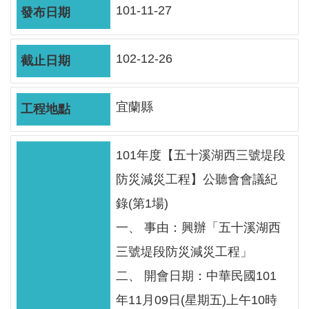
軸
101-11-27
最
新
102-12-26
水
情
宜蘭縣
公
告
訊
101年度【五十溪湖西三號堤段
息
防災減災工程】公聽會會議紀
便
錄(第1場)
民
一、 事由：興辦「五十溪湖西
服
務
三號堤段防災減災工程」
二、 開會日期：中華民國101
資
訊
年11月09日(星期五)上午10時