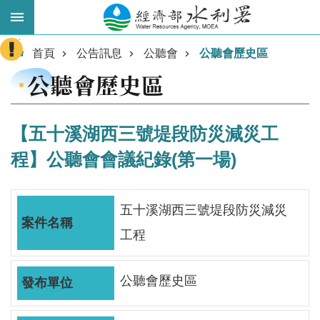
跳到主要內容區塊
:::
進
首頁
公告訊息
公聽會
公聽會歷史區
階
公聽會歷史區
搜
尋
【五十溪湖西三號堤段防災減災工
程】公聽會會議紀錄(第一場)
五十溪湖西三號堤段防災減災
工程
業
公聽會歷史區
務
主