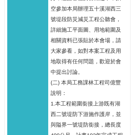
見
空參加本局辦理五十溪湖西三
信
號堤段防災減災工程公聽會，
箱
詳細施工平面圖、用地範圍及
常
相關資料已張貼於本會場，請
見
問
大家參看，如對本案工程及用
答
地取得有任何問題，歡迎於會
中提出討論。
廉
政
(二) 本局工務課林工程司億豐
平
說明：
臺
1.本工程範圍銜接上游既有湖
性
西二號堤防下游施作護岸，並
平
與隘界一號堤防銜接，總長度
專