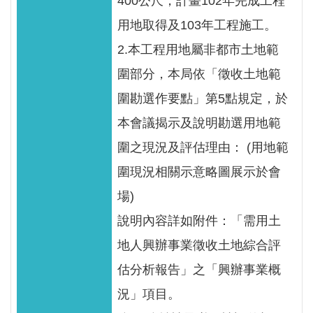
400公尺，計畫102年完成工程
區
用地取得及103年工程施工。
English
2.本工程用地屬非都市土地範
RSS
圍部分，本局依「徵收土地範
圍勘選作要點」第5點規定，於
互
本會議揭示及說明勘選用地範
動
交
圍之現況及評估理由： (用地範
流
圍現況相關示意略圖展示於會
專
場)
屬
說明內容詳如附件：「需用土
網
地人興辦事業徵收土地綜合評
站
估分析報告」之「興辦事業概
政
況」項目。
府