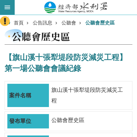
跳到主要內容區塊
:::
進
首頁
公告訊息
公聽會
公聽會歷史區
階
公聽會歷史區
搜
尋
【旗山溪十張犁堤段防災減災工程】
第一場公聽會會議紀錄
旗山溪十張犁堤段防災減災工
程
業
公聽會歷史區
務
主