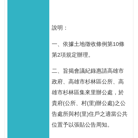
區
English
說明：
RSS
一、依據土地徵收條例第10條
互
第2項規定辦理。
動
交
二、旨揭會議紀錄惠請高雄市
流
政府、高雄市杉林區公所、高
專
雄市杉林區集來里辦公處，於
屬
網
貴府(公所、村(里)辦公處)之公
站
告處所與村(里)住戶之適當公共
位置予以張貼公告周知。
政
府