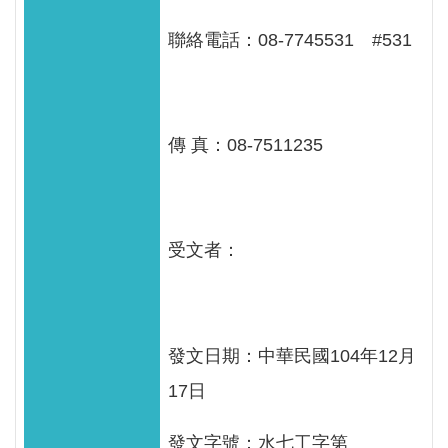
服
務
聯絡電話：08-7745531 #531
關
於
本
傳 真：08-7511235
署
網
站
受文者：
導
覽
回
發文日期：中華民國104年12月
首
頁
17日
意
發文字號：水七工字第