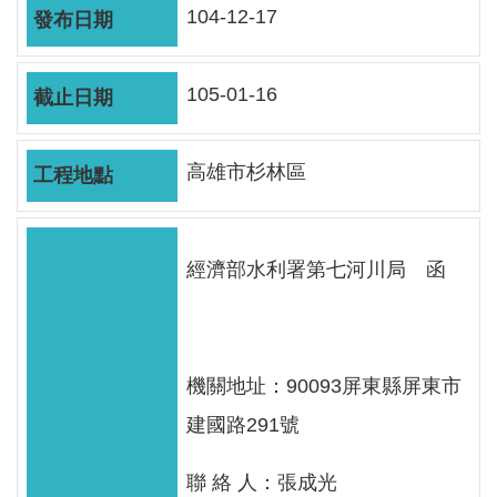
軸
104-12-17
最
新
105-01-16
水
情
高雄市杉林區
公
告
訊
息
經濟部水利署第七河川局 函
便
民
服
機關地址：90093屏東縣屏東市
務
建國路291號
資
訊
聯 絡 人：張成光