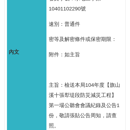
見
10401102290號
信
箱
速別：普通件
常
密等及解密條件或保密期限：
見
問
附件：如主旨
答
廉
政
主旨：檢送本局104年度【旗山
平
臺
溪十張犁堤段防災減災工程】
第一場公聽會會議紀錄及公告1
性
份，敬請張貼公告周知，請查
平
專
照。