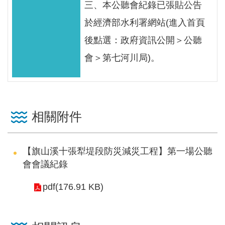
三、本公聽會紀錄已張貼公告
網
站
於經濟部水利署網站(進入首頁
資
後點選：政府資訊公開＞公聽
料
會＞第七河川局)。
開
放
宣
告
相關附件
隱
私
權
【旗山溪十張犁堤段防災減災工程】第一場公聽
保
會會議紀錄
護
pdf(176.91 KB)
政
策