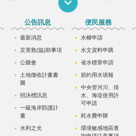
公告訊息
便民服務
最新消息
水權申請
災害救(協)助事項
水文資料申購
公聽會
省水標章申請
土地徵收計畫書
節約用水填報
圖
中央管河川、排
招決標訊息
水、海堤使用許
可申請
一級海岸防護計
畫
耗水費申辦
水利之光
環境敏感地區查
詢申請注意事項