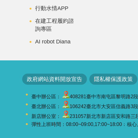
行動水情APP
在建工程履約諮
詢專區
AI robot Diana
政府網站資料開放宣告
隱私權保護政策
臺中辦公區：
408281臺中市南屯區黎明路2段501號
臺北辦公區：
106242臺北市大安區信義路3段41-3
新店辦公室：
231057新北市新店區安和路三段7
彈性上班時間：08:00~09:00,17:00~18:00﹔核心上