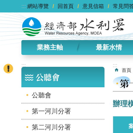
:::
跳到主要內容區塊
網站導覽
回首頁
意見信箱
常見問
業務主軸
最新水情
:::
:::
首頁
公聽會
第
公聽會
辦理橫
第一河川分署
第二河川分署