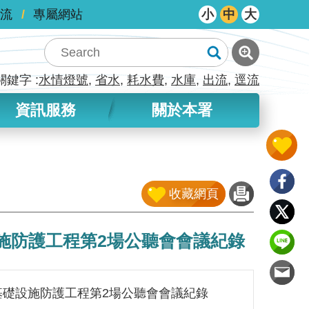
流
專屬網站
小
中
大
關鍵字
水情燈號
省水
耗水費
水庫
出流
逕流
資訊服務
關於本署
收藏網頁
礎設施防護工程第2場公聽會會議紀錄
6）基礎設施防護工程第2場公聽會會議紀錄