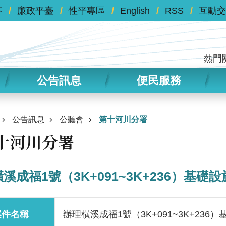
答
廉政平臺
性平專區
English
RSS
互動交
熱門
公告訊息
便民服務
公告訊息
公聽會
第十河川分署
十河川分署
溪成福1號（3K+091~3K+236）基
案件名稱
辦理橫溪成福1號（3K+091~3K+23