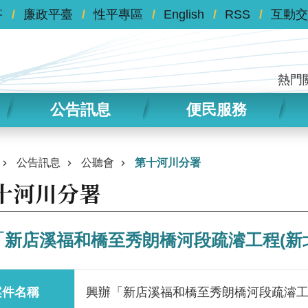
答
廉政平臺
性平專區
English
RSS
互動交
熱門
公告訊息
便民服務
公告訊息
公聽會
第十河川分署
十河川分署
「新店溪福和橋至秀朗橋河段疏濬工程(新北
案件名稱
興辦「新店溪福和橋至秀朗橋河段疏濬工程