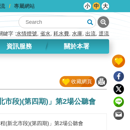
流
專屬網站
小
中
大
關鍵字
水情燈號
省水
耗水費
水庫
出流
逕流
資訊服務
關於本署
收藏網頁
市段)(第四期)」第2場公聽會
(新北市段)(第四期)」第2場公聽會