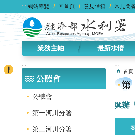
:::
跳到主要內容區塊
網站導覽
回首頁
意見信箱
常見問
業務主軸
最新水情
:::
:::
首頁
公聽會
第
公聽會
興辦
第一河川分署
第二河川分署