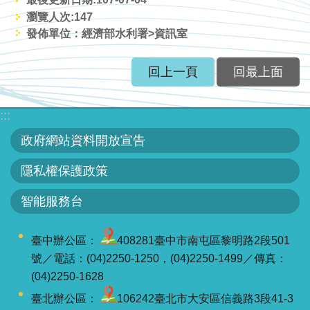
網
瀏覽人次:
147
站
發佈單位：經濟部水利署>資訊室
資
料
回上一頁
回最上面
開
放
:::
宣
告
政府網站資料開放宣告
隱
隱私權保護政策
私
智能服務台
權
保
臺中辦公區：
408281臺中市南屯區黎明路2段501
護
號／電話：(04)2250-1250，(04)2250-1499／傳真：
政
(04)2250-1628
策
臺北辦公區：
106242臺北市大安區信義路3段41-3