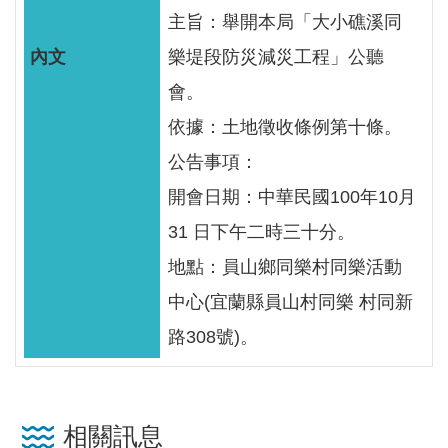
服
主旨：舉開本局「大小礁溪同
務
樂堤段防災減災工程」公聽
關
會。
於
依據：土地徵收條例第十條。
本
署
公告事項：
開會日期：中華民國100年10月
網
31 日下午二時三十分。
站
導
地點：員山鄉同樂村同樂活動
覽
中心(宜蘭縣員山村同樂 村同新
回
路308號)。
首
頁
相關訊息
意