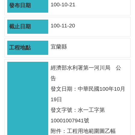
軸
100-10-21
最
新
100-11-20
水
情
宜蘭縣
公
告
訊
經濟部水利署第一河川局 公
息
告
便
發文日期：中華民國100年10月
民
19日
服
務
發文字號：水一工字第
10001007941號
資
訊
附件：工程用地範圍圖乙幅