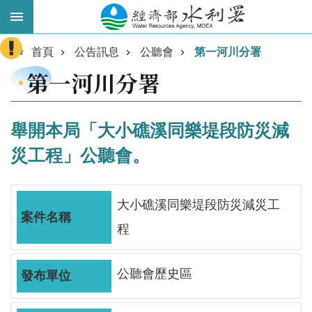
跳到主要內容區塊
:::
進
首頁
公告訊息
公聽會
第一河川分署
階
第一河川分署
搜
尋
舉開本局「大小礁溪同樂堤段防災減
災工程」公聽會。
大小礁溪同樂堤段防災減災工
程
業
公聽會歷史區
務
主