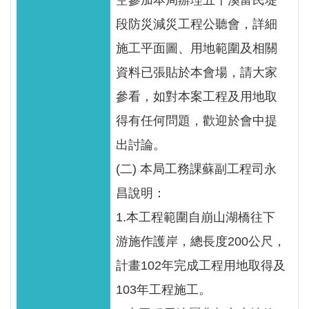
空參加本局辦理五十溪富民堤
見
段防災減災工程公聽會，詳細
信
箱
施工平面圖、用地範圍及相關
資料已張貼於本會場，請大家
常
參看，如對本案工程及用地取
見
問
得有任何問題，歡迎於會中提
答
出討論。
廉
(二) 本局工務課蘇副工程司永
政
昌說明：
平
1.本工程範圍自崩山湖橋往下
臺
游施作護岸，總長度200公尺，
性
計畫102年完成工程用地取得及
平
103年工程施工。
專