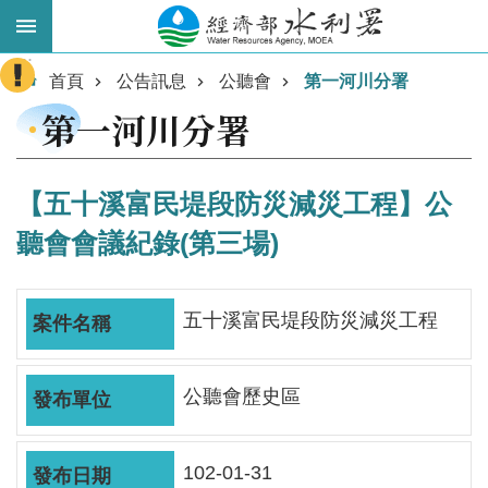
跳到主要內容區塊
:::
進
首頁
公告訊息
公聽會
第一河川分署
階
第一河川分署
搜
尋
【五十溪富民堤段防災減災工程】公
聽會會議紀錄(第三場)
五十溪富民堤段防災減災工程
公聽會歷史區
業
務
主
102-01-31