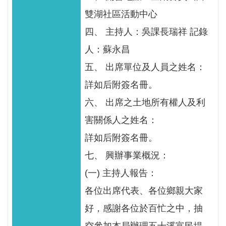
服
雙湖社區活動中心
務
四、 主持人：吳課長瑞祥 記錄
關
人：蘇永昌
於
本
五、 出席單位及人員之姓名：
署
詳如后附簽名冊。
六、 出席之土地所有權人及利
網
站
害關係人之姓名：
導
詳如后附簽名冊。
覽
七、 興辦事業概況：
回
(一) 主持人報告：
首
各位出席代表、各位鄉親大家
頁
好，感謝各位於百忙之中，抽
意