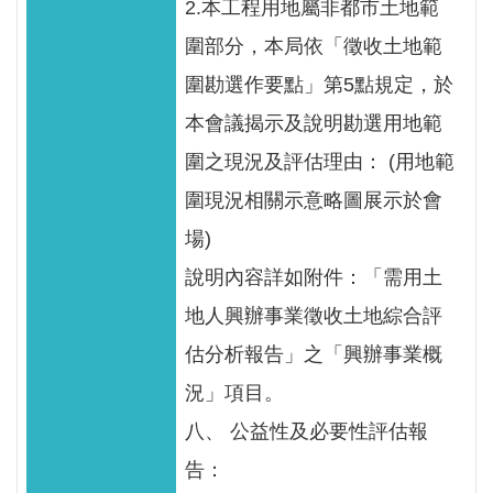
區
2.本工程用地屬非都市土地範
圍部分，本局依「徵收土地範
English
圍勘選作要點」第5點規定，於
RSS
本會議揭示及說明勘選用地範
圍之現況及評估理由： (用地範
互
動
圍現況相關示意略圖展示於會
交
場)
流
說明內容詳如附件：「需用土
專
地人興辦事業徵收土地綜合評
屬
估分析報告」之「興辦事業概
網
況」項目。
站
八、 公益性及必要性評估報
政
告：
府