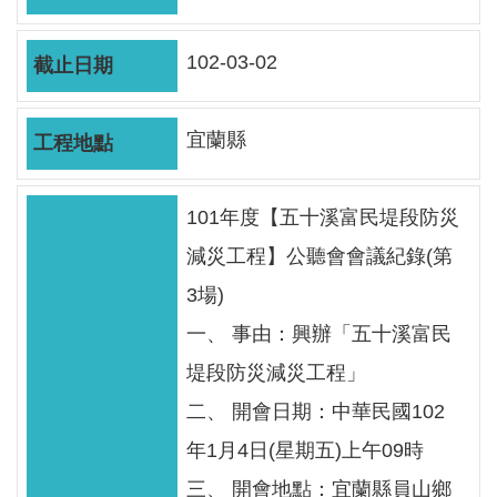
軸
最
102-03-02
新
水
情
宜蘭縣
公
告
101年度【五十溪富民堤段防災
訊
減災工程】公聽會會議紀錄(第
息
3場)
便
一、 事由：興辦「五十溪富民
民
堤段防災減災工程」
服
務
二、 開會日期：中華民國102
資
年1月4日(星期五)上午09時
訊
三、 開會地點：宜蘭縣員山鄉