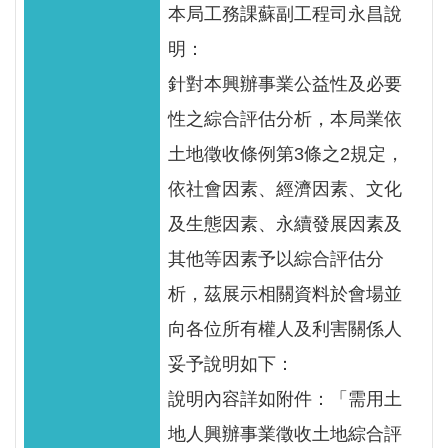
網
本局工務課蘇副工程司永昌說
站
明：
資
針對本興辦事業公益性及必要
料
開
性之綜合評估分析，本局業依
放
土地徵收條例第3條之2規定，
宣
依社會因素、經濟因素、文化
告
及生態因素、永續發展因素及
隱
其他等因素予以綜合評估分
私
析，茲展示相關資料於會場並
權
保
向各位所有權人及利害關係人
護
妥予說明如下：
政
說明內容詳如附件：「需用土
策
地人興辦事業徵收土地綜合評